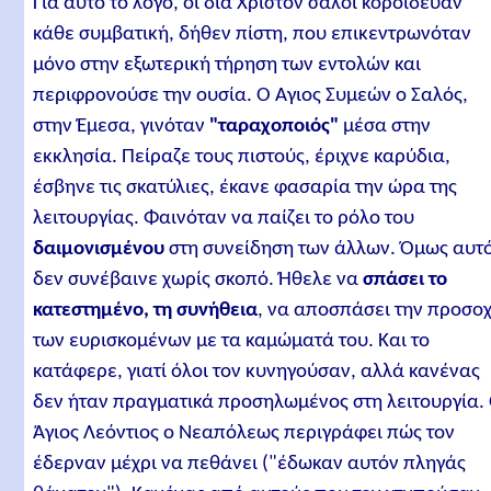
Για αυτό το λόγο, οι διά Χριστόν σαλοί κορόιδευαν
κάθε συμβατική, δήθεν πίστη, που επικεντρωνόταν
μόνο στην εξωτερική τήρηση των εντολών και
περιφρονούσε την ουσία. Ο Άγιος Συμεών ο Σαλός,
στην Έμεσα, γινόταν
"ταραχοποιός"
μέσα στην
εκκλησία. Πείραζε τους πιστούς, έριχνε καρύδια,
έσβηνε τις σκατύλιες, έκανε φασαρία την ώρα της
λειτουργίας. Φαινόταν να παίζει το ρόλο του
δαιμονισμένου
στη συνείδηση των άλλων. Όμως αυτ
δεν συνέβαινε χωρίς σκοπό. Ήθελε να
σπάσει το
κατεστημένο, τη συνήθεια
, να αποσπάσει την προσο
των ευρισκομένων με τα καμώματά του. Και το
κατάφερε, γιατί όλοι τον κυνηγούσαν, αλλά κανένας
δεν ήταν πραγματικά προσηλωμένος στη λειτουργία.
Άγιος Λεόντιος ο Νεαπόλεως περιγράφει πώς τον
έδερναν μέχρι να πεθάνει ("έδωκαν αυτόν πληγάς