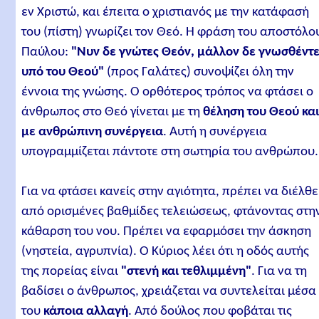
εν Χριστώ, και έπειτα ο χριστιανός με την κατάφασή
του (πίστη) γνωρίζει τον Θεό. Η φράση του αποστόλο
Παύλου:
"Νυν δε γνώτες Θεόν, μάλλον δε γνωσθέντ
υπό του Θεού"
(προς Γαλάτες) συνοψίζει όλη την
έννοια της γνώσης. Ο ορθότερος τρόπος να φτάσει ο
άνθρωπος στο Θεό γίνεται με τη
θέληση του Θεού κα
με ανθρώπινη συνέργεια
. Αυτή η συνέργεια
υπογραμμίζεται πάντοτε στη σωτηρία του ανθρώπου.
Για να φτάσει κανείς στην αγιότητα, πρέπει να διέλθε
από ορισμένες βαθμίδες τελειώσεως, φτάνοντας στη
κάθαρση του νου. Πρέπει να εφαρμόσει την άσκηση
(νηστεία, αγρυπνία). Ο Κύριος λέει ότι η οδός αυτής
της πορείας είναι
"στενή και τεθλιμμένη"
. Για να τη
βαδίσει ο άνθρωπος, χρειάζεται να συντελείται μέσα
του
κάποια αλλαγή
. Από δούλος που φοβάται τις