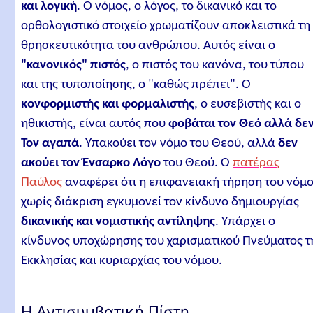
και λογική
. Ο νόμος, ο λόγος, το δικανικό και το
ορθολογιστικό στοιχείο χρωματίζουν αποκλειστικά τη
θρησκευτικότητα του ανθρώπου. Αυτός είναι ο
"κανονικός" πιστός
, ο πιστός του κανόνα, του τύπου
και της τυποποίησης, ο "καθώς πρέπει". Ο
κονφορμιστής και φορμαλιστής
, ο ευσεβιστής και ο
ηθικιστής, είναι αυτός που
φοβάται τον Θεό αλλά δε
Τον αγαπά
. Υπακούει τον νόμο του Θεού, αλλά
δεν
ακούει τον Ένσαρκο Λόγο
του Θεού. Ο
πατέρας
Παύλος
αναφέρει ότι η επιφανειακή τήρηση του νόμ
χωρίς διάκριση εγκυμονεί τον κίνδυνο δημιουργίας
δικανικής και νομιστικής αντίληψης
. Υπάρχει ο
κίνδυνος υποχώρησης του χαρισματικού Πνεύματος τ
Εκκλησίας και κυριαρχίας του νόμου.
Η Αντισυμβατική Πίστη