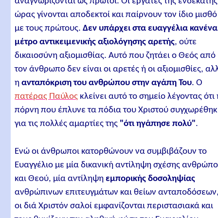
αναγνωρίζονται ως πρώτοι. Οι εργάτες της ενδεκάτης
ώρας γίνονται αποδεκτοί και παίρνουν τον ίδιο μισθό
με τους πρώτους.
Δεν υπάρχει στα ευαγγέλια κανένα
μέτρο αντικειμενικής αξιολόγησης αρετής
, ούτε
δικαιοσύνη αξιομισθίας. Αυτό που ζητάει ο Θεός από
τον άνθρωπο δεν είναι οι αρετές ή οι αξιομισθίες, αλ
η
ανταπόκριση του ανθρώπου στην αγάπη Του
. Ο
πατέρας Παύλος
κλείνει αυτό το σημείο λέγοντας ότι 
πόρνη που έπλυνε τα πόδια του Χριστού συγχωρέθηκ
για τις πολλές αμαρτίες της
"ότι ηγάπησε πολύ"
.
Ενώ οι άνθρωποι κατορθώνουν να συμβιβάζουν το
Ευαγγέλιο με μία δικανική αντίληψη σχέσης ανθρώπ
και Θεού, μία αντίληψη
εμπορικής δοσοληψίας
ανθρώπινων επιτευγμάτων και θείων ανταποδόσεων
οι διά Χριστόν σαλοί εμφανίζονται περιστασιακά και