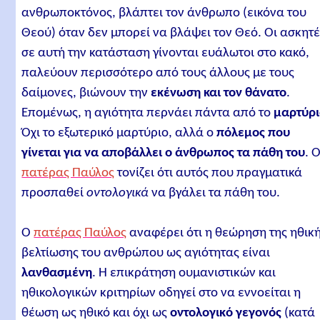
ανθρωποκτόνος, βλάπτει τον άνθρωπο (εικόνα του
Θεού) όταν δεν μπορεί να βλάψει τον Θεό. Οι ασκητ
σε αυτή την κατάσταση γίνονται ευάλωτοι στο κακό,
παλεύουν περισσότερο από τους άλλους με τους
δαίμονες, βιώνουν την
εκένωση και τον θάνατο
.
Επομένως, η αγιότητα περνάει πάντα από το
μαρτύρ
Όχι το εξωτερικό μαρτύριο, αλλά ο
πόλεμος που
γίνεται για να αποβάλλει ο άνθρωπος τα πάθη του
. 
πατέρας Παύλος
τονίζει ότι αυτός που πραγματικά
προσπαθεί
οντολογικά
να βγάλει τα πάθη του.
Ο
πατέρας Παύλος
αναφέρει ότι η θεώρηση της ηθικ
βελτίωσης του ανθρώπου ως αγιότητας είναι
λανθασμένη
. Η επικράτηση ουμανιστικών και
ηθικολογικών κριτηρίων οδηγεί στο να εννοείται η
θέωση ως ηθικό και όχι ως
οντολογικό γεγονός
(κατά