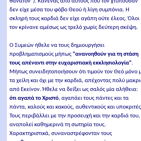
θάνατον"). Κανένας από αυτούς που τον χτυπούσαν
δεν είχε μέσα του φόβο Θεού ή λίγη συμπόνια. Η
σκληρή τους καρδιά δεν είχε αγάπη ούτε έλεος. Όλοι
τον κρίνανε αμέσως ως τρελό χωρίς δεύτερη σκέψη.
Ο Συμεών ήθελε να τους δημιουργήσει
προβληματισμούς μήπως
"ανανοηθούν για τη στάση
τους απέναντι στην ευχαριστιακή εκκλησιολογία"
.
Μήπως συνειδητοποιήσουν ότι τιμούν τον Θεό μόνο 
τα χείλη και όχι με την καρδιά, απέχοντας πολύ μακρ
από Εκείνον. Ήθελε να δείξει ως σαλός μία αλήθεια:
ότι αγαπά το Χριστό
, αγαπάει τους πάντες και τα
πάντα, καλούς και κακούς, αυθεντικούς και υποκριτές
Τους περιβάλλει με την προσευχή και την καρδιά του,
αναπολεί καθημερινά τη σωτηρία τους.
Χαρακτηριστικά, συναναστρέφονταν τους