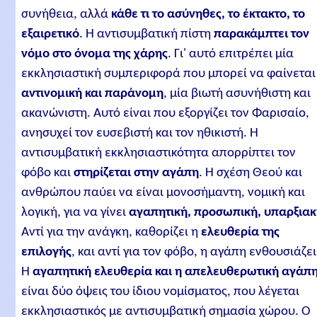
συνήθεια, αλλά
κάθε τι το ασύνηθες, το έκτακτο, το
εξαιρετικό
. Η αντισυμβατική πίστη
παρακάμπτει τον
νόμο στο όνομα της χάρης
. Γι' αυτό επιτρέπει μία
εκκλησιαστική συμπεριφορά που μπορεί να φαίνεται
αντινομική και παράνομη
, μία βιωτή ασυνήθιστη και
ακανώνιστη. Αυτό είναι που εξοργίζει τον Φαρισαίο,
ανησυχεί τον ευσεβιστή και τον ηθικιστή. Η
αντισυμβατική εκκλησιαστικότητα απορρίπτει τον
φόβο και
στηρίζεται στην αγάπη
. Η σχέση Θεού και
ανθρώπου παύει να είναι μονοσήμαντη, νομική και
λογική, για να γίνει
αγαπητική, προσωπική, υπαρξια
Αντί για την ανάγκη, καθορίζει η
ελευθερία της
επιλογής
, και αντί για τον φόβο, η αγάπη ενθουσιάζει
Η
αγαπητική ελευθερία και η απελευθερωτική αγάπ
είναι δύο όψεις του ίδιου νομίσματος, που λέγεται
εκκλησιαστικός με αντισυμβατική σημασία χώρου. Ο