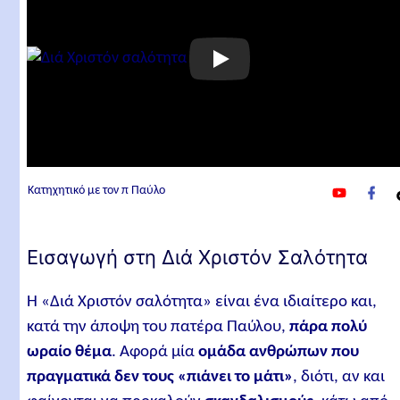
y
f
Κατηχητικό με τον π Παύλο
o
a
u
c
t
e
Εισαγωγή στη Διά Χριστόν Σαλότητα
u
b
b
o
e
o
Η «Διά Χριστόν σαλότητα» είναι ένα ιδιαίτερο και,
k
κατά την άποψη του πατέρα Παύλου,
πάρα πολύ
ωραίο θέμα
. Αφορά μία
ομάδα ανθρώπων που
πραγματικά δεν τους «πιάνει το μάτι»
, διότι, αν και