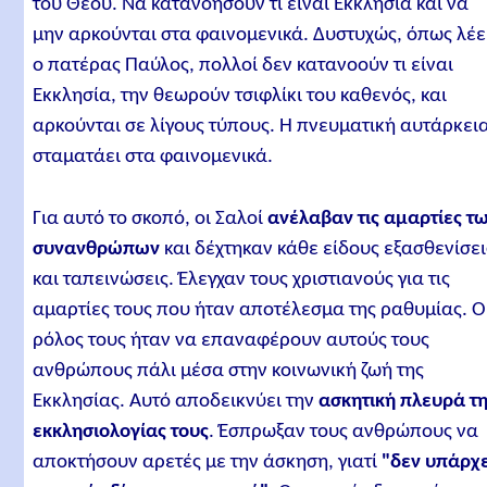
του Θεού. Να κατανοήσουν τι είναι Εκκλησία και να
μην αρκούνται στα φαινομενικά. Δυστυχώς, όπως λέε
ο πατέρας Παύλος, πολλοί δεν κατανοούν τι είναι
Εκκλησία, την θεωρούν τσιφλίκι του καθενός, και
αρκούνται σε λίγους τύπους. Η πνευματική αυτάρκει
σταματάει στα φαινομενικά.
Για αυτό το σκοπό, οι Σαλοί
ανέλαβαν τις αμαρτίες τ
συνανθρώπων
και δέχτηκαν κάθε είδους εξασθενίσει
και ταπεινώσεις. Έλεγχαν τους χριστιανούς για τις
αμαρτίες τους που ήταν αποτέλεσμα της ραθυμίας. Ο
ρόλος τους ήταν να επαναφέρουν αυτούς τους
ανθρώπους πάλι μέσα στην κοινωνική ζωή της
Εκκλησίας. Αυτό αποδεικνύει την
ασκητική πλευρά τ
εκκλησιολογίας τους
. Έσπρωξαν τους ανθρώπους να
αποκτήσουν αρετές με την άσκηση, γιατί
"δεν υπάρχε