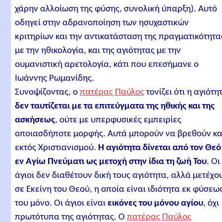
χάρην αλλοίωση της φύσης, συνολική ύπαρξη). Αυτό
οδηγεί στην αδρανοποίηση των ησυχαστικών
κριτηρίων και την αντικατάσταση της πραγματικότητα
με την ηθικολογία, και της αγιότητας με την
ουμανιστική αρετολογία, κάτι που επεσήμανε ο
Ιωάννης Ρωμανίδης.
Συνοψίζοντας, ο
πατέρας Παύλος
τονίζει ότι η αγιότη
δεν ταυτίζεται με τα επιτεύγματα της ηθικής και της
ασκήσεως
, ούτε με υπερφυσικές εμπειρίες
οποιασδήποτε μορφής. Αυτά μπορούν να βρεθούν κα
εκτός Χριστιανισμού.
Η αγιότητα δίνεται από τον Θεό
εν Αγίω Πνεύματι ως μετοχή στην ίδια τη ζωή Του
. Οι
άγιοι δεν διαθέτουν δική τους αγιότητα, αλλά μετέχο
σε Εκείνη του Θεού, η οποία είναι ιδιότητα εκ φύσεω
του μόνο. Οι άγιοι είναι
εικόνες του μόνου αγίου
, όχι
πρωτότυπα της αγιότητας. Ο
πατέρας Παύλος