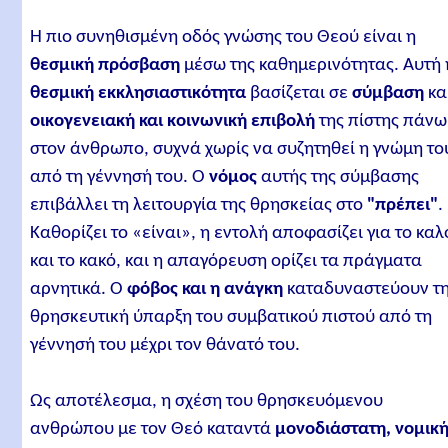
Η πιο συνηθισμένη οδός γνώσης του Θεού είναι η
θεσμική πρόσβαση
μέσω της καθημερινότητας. Αυτή 
θεσμική εκκλησιαστικότητα
βασίζεται σε
σύμβαση
κα
οικογενειακή και κοινωνική επιβολή
της πίστης πάνω
στον άνθρωπο, συχνά χωρίς να συζητηθεί η γνώμη το
από τη γέννησή του. Ο
νόμος
αυτής της σύμβασης
επιβάλλει τη λειτουργία της θρησκείας στο
"πρέπει"
.
Καθορίζει το «είναι», η εντολή αποφασίζει για το καλ
και το κακό, και η απαγόρευση ορίζει τα πράγματα
αρνητικά. Ο
φόβος και η ανάγκη
καταδυναστεύουν τ
θρησκευτική ύπαρξη του συμβατικού πιστού από τη
γέννησή του μέχρι τον θάνατό του.
Ως αποτέλεσμα, η σχέση του θρησκευόμενου
ανθρώπου με τον Θεό καταντά
μονοδιάστατη, νομικ