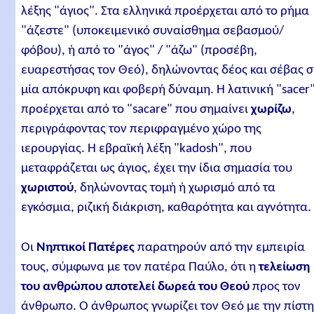
λέξης "άγιος". Στα ελληνικά προέρχεται από το ρήμα
"άζεστε" (υποκειμενικό συναίσθημα σεβασμού/
φόβου), ή από το "άγος" / "άζω" (προσέβη,
ευαρεστήσας τον Θεό), δηλώνοντας δέος και σέβας σ
μία απόκρυφη και φοβερή δύναμη. Η λατινική "sacer
προέρχεται από το "sacare" που σημαίνει
χωρίζω
,
περιγράφοντας τον περιφραγμένο χώρο της
ιερουργίας. Η εβραϊκή λέξη "kadosh", που
μεταφράζεται ως άγιος, έχει την ίδια σημασία του
χωριστού
, δηλώνοντας τομή ή χωρισμό από τα
εγκόσμια, ριζική διάκριση, καθαρότητα και αγνότητα.
Οι
Νηπτικοί Πατέρες
παρατηρούν από την εμπειρία
τους, σύμφωνα με τον πατέρα Παύλο, ότι η
τελείωση
του ανθρώπου αποτελεί δωρεά του Θεού
προς τον
άνθρωπο. Ο άνθρωπος γνωρίζει τον Θεό με την πίστ