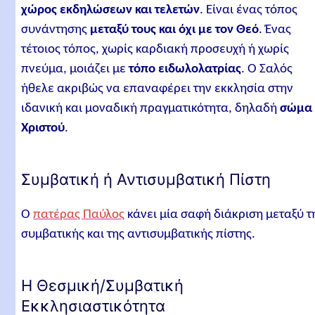
χώρος εκδηλώσεων και τελετών
. Είναι ένας τόπος
συνάντησης
μεταξύ τους και όχι με τον Θεό
. Ένας
τέτοιος τόπος, χωρίς καρδιακή προσευχή ή χωρίς
πνεύμα, μοιάζει με
τόπο ειδωλολατρίας
. Ο Σαλός
ήθελε ακριβώς να επαναφέρει την εκκλησία στην
ιδανική και μοναδική πραγματικότητα, δηλαδή
σώμα
Χριστού
.
Συμβατική ή Αντισυμβατική Πίστη
Ο
πατέρας Παύλος
κάνει μία σαφή διάκριση μεταξύ τ
συμβατικής και της αντισυμβατικής πίστης.
Η Θεσμική/Συμβατική
Εκκλησιαστικότητα