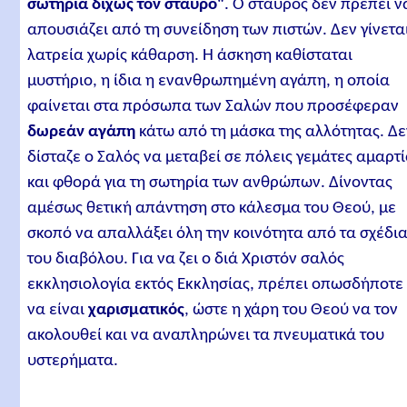
σωτηρία δίχως τον σταυρό"
. Ο σταυρός δεν πρέπει ν
απουσιάζει από τη συνείδηση των πιστών. Δεν γίνετα
λατρεία χωρίς κάθαρση. Η άσκηση καθίσταται
μυστήριο, η ίδια η ενανθρωπημένη αγάπη, η οποία
φαίνεται στα πρόσωπα των Σαλών που προσέφεραν
δωρεάν αγάπη
κάτω από τη μάσκα της αλλότητας. Δε
δίσταζε ο Σαλός να μεταβεί σε πόλεις γεμάτες αμαρτ
και φθορά για τη σωτηρία των ανθρώπων. Δίνοντας
αμέσως θετική απάντηση στο κάλεσμα του Θεού, με
σκοπό να απαλλάξει όλη την κοινότητα από τα σχέδι
του διαβόλου. Για να ζει ο διά Χριστόν σαλός
εκκλησιολογία εκτός Εκκλησίας, πρέπει οπωσδήποτε
να είναι
χαρισματικός
, ώστε η χάρη του Θεού να τον
ακολουθεί και να αναπληρώνει τα πνευματικά του
υστερήματα.