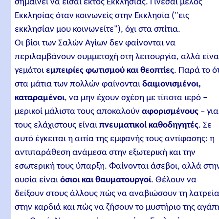
σημαίνει να είσαι εκτός Εκκλησίας. Γίνεσαι μέλος
Εκκλησίας όταν κοινωνείς στην Εκκλησία ("εις
εκκλησίαν μου κοινωνείτε"), όχι στα σπίτια.
Οι βίοι των Σαλών Αγίων δεν φαίνονται να
περιλαμβάνουν συμμετοχή στη λειτουργία, αλλά είνα
γεμάτοι
εμπειρίες φωτισμού και θεοπτίες
. Παρά το ό
στα μάτια των πολλών φαίνονται
δαιμονισμένοι,
καταραμένοι
, να μην έχουν σχέση με τίποτα ιερό –
μερικοί μάλιστα τους αποκαλούν
αφορισμένους
– για
τους ελάχιστους είναι
πνευματικοί καθοδηγητές
. Σε
αυτό έγκειται η αιτία της εμφανής τους αντίφασης: η
αντιπαράθεση ανάμεσα στην εξωτερική και την
εσωτερική τους ύπαρξη. Φαίνονται άσεβοι, αλλά στη
ουσία είναι
όσιοι και θαυματουργοί
. Θέλουν να
δείξουν στους άλλους πώς να αναβιώσουν τη λατρεί
στην καρδιά και πώς να ζήσουν το μυστήριο της αγάπ