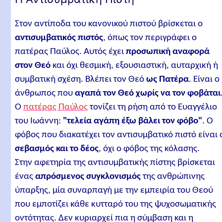
Στον αντίποδα του κανονικού πιστού βρίσκεται ο
αντισυμβατικός πιστός
, όπως τον περιγράφει ο
πατέρας Παύλος. Αυτός έχει
προσωπική αναφορά
στον Θεό
και όχι θεσμική, εξουσιαστική, αυταρχική ή
συμβατική σχέση. Βλέπει τον Θεό
ως Πατέρα
. Είναι ο
άνθρωπος που
αγαπά τον Θεό χωρίς να τον φοβάται
Ο
πατέρας Παύλος
τονίζει τη ρήση από το Ευαγγέλιο
του Ιωάννη:
"τελεία αγάπη έξω βάλει τον φόβο"
. Ο
φόβος που διακατέχει τον αντισυμβατικό πιστό είναι 
σεβασμός και το δέος
, όχι ο φόβος της κόλασης.
Στην αφετηρία της αντισυμβατικής πίστης βρίσκεται
ένας
απρόσμενος συγκλονισμός
της ανθρώπινης
ύπαρξης, μία συναρπαγή με την εμπειρία του Θεού
που εμποτίζει κάθε κυτταρό του της ψυχοσωματικής
οντότητας. Δεν κυριαρχεί πια η σύμβαση και η