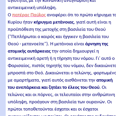
αγιότητας με την κοινωνική αναγνώριση και
αντικειμενική υπόληψη.
Ο
πατέρας Παύλος
αναφέρει ότι το πρώτο κήρυγμα τ
Κυρίου ήταν
κήρυγμα μετάνοιας
, γιατί αυτή είναι η
προϋπόθεση της μετοχής στη βασιλεία του Θεού
("Πεπλήρωται ο καιρός και ήγγικεν η βασιλεία του
Θεού · μετανοείτε"). Η μετάνοια είναι
άρνηση της
ατομικής αυτάρκειας
την οποία δημιουργεί η
αντικειμενική αρετή ή η τήρηση του νόμου. Γι' αυτό ο
Φαρισαίος, πιστός τηρητής του νόμου, δεν δικαιώνετ
μπροστά στο Θεό. Δικαιώνεται ο τελώνης, φορτωμέν
με αμαρτήματα, γιατί αυτός αισθάνεται την
ατομική
του ανεπάρκεια και ζητάει το έλεος του Θεού
. Οι
τελώνες και οι πόρνες, οι τελευταίοι στην ανθρώπινη
υπόληψη, προάγουν στη βασιλεία των ουρανών. Οι
πρώτοι τοποθετούνται έσχατοι και οι έσχατοι