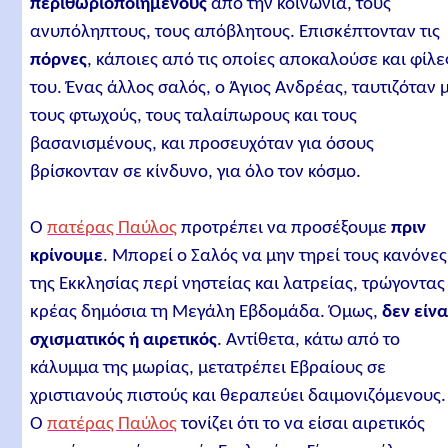
περιθωριοποιημένους
από την κοινωνία, τους
ανυπόληπτους, τους απόβλητους. Επισκέπτονταν τις
πόρνες
, κάποιες από τις οποίες αποκαλούσε και φίλε
του. Ένας άλλος σαλός, ο Άγιος Ανδρέας, ταυτιζόταν 
τους φτωχούς, τους ταλαίπωρους και τους
βασανισμένους, και προσευχόταν για όσους
βρίσκονταν σε κίνδυνο, για όλο τον κόσμο.
Ο
πατέρας Παύλος
προτρέπει να προσέξουμε
πριν
κρίνουμε
. Μπορεί ο Σαλός να μην τηρεί τους κανόνες
της Εκκλησίας περί νηστείας και λατρείας, τρώγοντας
κρέας δημόσια τη Μεγάλη Εβδομάδα. Όμως,
δεν είνα
σχισματικός ή αιρετικός
. Αντίθετα, κάτω από το
κάλυμμα της μωρίας, μετατρέπει Εβραίους σε
χριστιανούς πιστούς και θεραπεύει δαιμονιζόμενους.
Ο
πατέρας Παύλος
τονίζει ότι το να είσαι αιρετικός