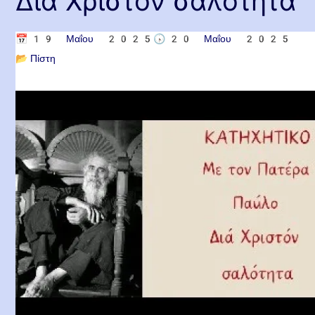
Διά Χριστόν σαλότητα
📅
19 Μαΐου 2025
🕟
20 Μαΐου 2025
📂
Πίστη