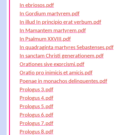
In ebriosos.pdf
In Gordium martyrem.pdf
In illud In principio erat verbum.pdf
In Mamantem martyrem.pdf
In Psalmum XXVIII.pdf
In quadraginta martyres Sebastenses.pdf
In sanctam Christi generationem.pdf
Orationes sive exorcismi.pdf
Oratio pro inimicis et amicis.pdf
Poenae in monachos delinquentes.pdf
Prologus 3.pdf
Prologus 4.pdf
Prologus 5.pdf
Prologus 6.pdf
Prologus 7.pdf
Prologus 8.pdf