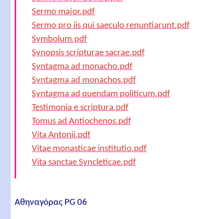
Sermo major.pdf
Sermo pro iis qui saeculo renuntiarunt.pdf
Symbolum.pdf
Synopsis scripturae sacrae.pdf
Syntagma ad monacho.pdf
Syntagma ad monachos.pdf
Syntagma ad quendam politicum.pdf
Testimonia e scriptura.pdf
Tomus ad Antiochenos.pdf
Vita Antonii.pdf
Vitae monasticae institutio.pdf
Vita sanctae Syncleticae.pdf
Αθηναγόρας PG 06