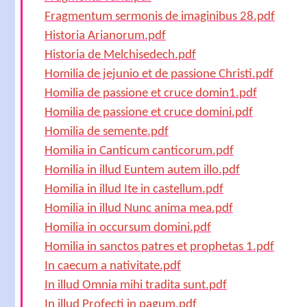
Fragmentum sermonis de imaginibus 28.pdf
Historia Arianorum.pdf
Historia de Melchisedech.pdf
Homilia de jejunio et de passione Christi.pdf
Homilia de passione et cruce domin1.pdf
Homilia de passione et cruce domini.pdf
Homilia de semente.pdf
Homilia in Canticum canticorum.pdf
Homilia in illud Euntem autem illo.pdf
Homilia in illud Ite in castellum.pdf
Homilia in illud Nunc anima mea.pdf
Homilia in occursum domini.pdf
Homilia in sanctos patres et prophetas 1.pdf
In caecum a nativitate.pdf
In illud Omnia mihi tradita sunt.pdf
In illud Profecti in pagum.pdf