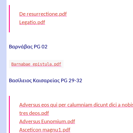
De resurrectione.pdf
Legatio.pdf
Βαρνάβας PG 02
Barnabae epistula.pdf
Βασίλειος Καισαρείας PG 29-32
Adversus eos qui per calumniam dicunt dici a nobi
tres deos.pdf
Adversus Eunomium.pdf
Asceticon magnu1.pdf