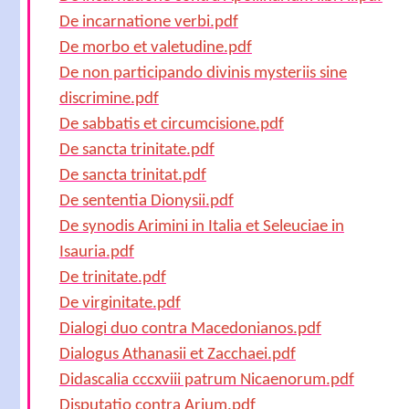
De incarnatione verbi.pdf
De morbo et valetudine.pdf
De non participando divinis mysteriis sine
discrimine.pdf
De sabbatis et circumcisione.pdf
De sancta trinitate.pdf
De sancta trinitat.pdf
De sententia Dionysii.pdf
De synodis Arimini in Italia et Seleuciae in
Isauria.pdf
De trinitate.pdf
De virginitate.pdf
Dialogi duo contra Macedonianos.pdf
Dialogus Athanasii et Zacchaei.pdf
Didascalia cccxviii patrum Nicaenorum.pdf
Disputatio contra Arium.pdf