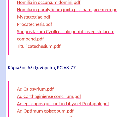
Homilia in occursum domini.pdf
Homilia in paralyticum juxta piscinam jacentem.p
Mystagogiae.pdf
Procatechesis.pdf
Suppositarum Cyrilli et Julii pontificis epistularum
compend.pdf
Tituli catechesium.pdf
Κύριλλος Αλεξανδρείας PG 68-77
Ad Calosyrium.pdf
Ad Carthaginiense concilium.pdf
Ad episcopos qui sunt in Libya et Pentapoli.pdf
Ad Optimum episcopum.pdf