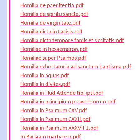
Homilia de paenitentia.pdf
Homilia de spiritu sancto.pdf
Homilia de virginitate.pdf
Homilia dicta in Lacisis.pdf
Homilia dicta tempore famis et siccitatis.pdf
Homiliae in hexaemeron.pdf
Homiliae super Psalmos.pdf
Homilia exhortatoria ad sanctum baptisma.pdf
Homilia in aquas.pdf
Homilia in divites.pdf
Homilia in illud Attende tibi ipsi.pdf
Homilia in principium proverbiorum.pdf
Homilia in Psalmum CXV.pdf
Homilia in Psalmum CXXII.pdf
Homilia in Psalmum XXXVII 1.pdf
In Barlaam martyrem.pdf