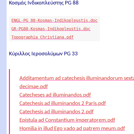
Κοσμάς Ινδικοπλεύστης PG 88
ENGL-PG 88-Kosmas-Indikopleustis.doc
GR-PG88-Kosmas-Indikopleustis.doc
Topographia Christiana.pdf
Κύριλλος Ιεροσολύμων PG 33
Additamentum ad catechesis illuminandorum sext
decimae.pdf
Catecheses ad illuminandos.pdf
Catechesis ad illuminandos 2 Paris.pdf
Catechesis ad illuminandos 2.pdf
Epistula ad Constantium imperatorem.pdf
Homilia in illud Ego vado ad patrem meum.pdf