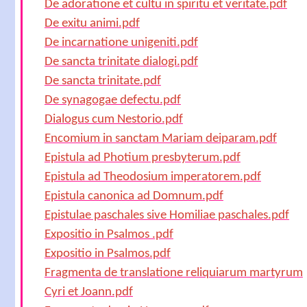
De adoratione et cultu in spiritu et veritate.pdf
De exitu animi.pdf
De incarnatione unigeniti.pdf
De sancta trinitate dialogi.pdf
De sancta trinitate.pdf
De synagogae defectu.pdf
Dialogus cum Nestorio.pdf
Encomium in sanctam Mariam deiparam.pdf
Epistula ad Photium presbyterum.pdf
Epistula ad Theodosium imperatorem.pdf
Epistula canonica ad Domnum.pdf
Epistulae paschales sive Homiliae paschales.pdf
Expositio in Psalmos .pdf
Expositio in Psalmos.pdf
Fragmenta de translatione reliquiarum martyrum
Cyri et Joann.pdf