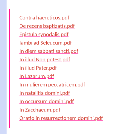
Contra haereticos.pdf
De recens baptizatis.pdf
Epistula synodalis.pdf
Iambi ad Seleucum.pdf
In diem sabbati sancti.pdf
In illud Non potest.pdf
In illud Pater.pdf
In Lazarum.pdf
In mulierem peccatricem.pdf
In natalitia domini.pdf
In occursum domini.pdf
In Zacchaeum.pdf
Oratio in resurrectionem domini.pdf