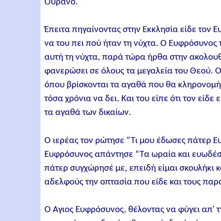
Ουρανό.
Έπειτα πηγαίνοντας στην Εκκλησία είδε τον Ε
να του πει πού ήταν τη νύχτα. Ο Ευφρόσυνος
αυτή τη νύχτα, παρά τώρα ήρθα στην ακολουθία
φανερώσει σε όλους τα μεγαλεία του Θεού. Ο
όπου βρίσκονται τα αγαθά που θα κληρονομή
τόσα χρόνια να δει. Και του είπε ότι τον είδε 
τα αγαθά των δικαίων.
Ο ιερέας τον ρώτησε “Τι μου έδωσες πάτερ Ε
Ευφρόσυνος απάντησε “Τα ωραία και ευωδέστ
πάτερ συγχώρησέ με, επειδή είμαι σκουλήκι κ
αδελφούς την οπτασία που είδε και τους παρα
Ο Άγιος Ευφρόσυνος, θέλοντας να φύγει απ'