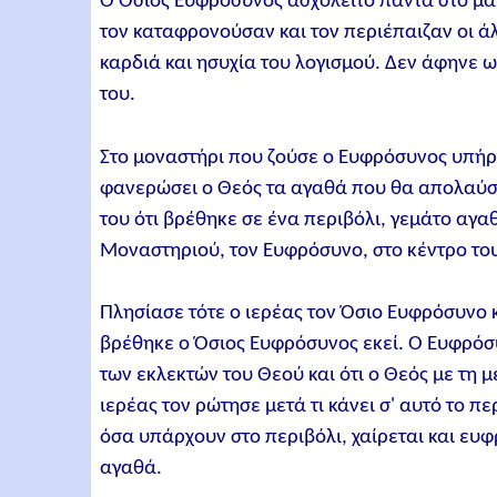
Ο Όσιος Ευφρόσυνος ασχολείτο πάντα στο μαγ
τον καταφρονούσαν και τον περιέπαιζαν οι άλ
καρδιά και ησυχία του λογισμού. Δεν άφηνε 
του.
Στο μοναστήρι που ζούσε ο Ευφρόσυνος υπήρ
φανερώσει ο Θεός τα αγαθά που θα απολαύσου
του ότι βρέθηκε σε ένα περιβόλι, γεμάτο αγαθ
Μοναστηριού, τον Ευφρόσυνο, στο κέντρο το
Πλησίασε τότε ο ιερέας τον Όσιο Ευφρόσυνο κ
βρέθηκε ο Όσιος Ευφρόσυνος εκεί. Ο Ευφρόσυν
των εκλεκτών του Θεού και ότι ο Θεός με τη 
ιερέας τον ρώτησε μετά τι κάνει σ' αυτό το π
όσα υπάρχουν στο περιβόλι, χαίρεται και ευ
αγαθά.