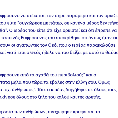
υφρόσυνο να στέκεται, τον πήρε παράμερα και τον όρκιζε
 του είπε “συγχώρεσε με πάτερ, σε κανένα μέρος δεν πήγ
”. Ο ιερέας του είπε ότι είχε ορκιστεί και ότι έπρεπε να
 ταπεινός Ευφρόσυνος του αποκρίθηκε ότι όντως ήταν εκ
σουν οι αγαπώντες τον Θεό, που ο ιερέας παρακαλούσε
εκεί γιατί έτσι ο Θεός ήθελε να του δείξει με αυτό το θαύμ
υφρόσυνε από τα αγαθά του περιβολιού;” και ο
ατα μήλα που τώρα τα έβαλες στην κλίνη σου. Όμως
αι όχι άνθρωπος”. Τότε ο ιερέας διηγήθηκε σε όλους τους
κίνησε όλους στο ζήλο του καλού και της αρετής.
 τη δόξα των ανθρώπων, αναχώρησε κρυφά απ' το