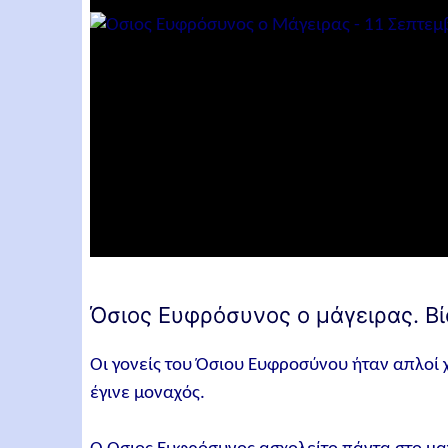
Όσιος Ευφρόσυνος ο μάγειρας. Βί
Οι γονείς του Όσιου Ευφροσύνου ήταν απλοί 
έγινε μοναχός.