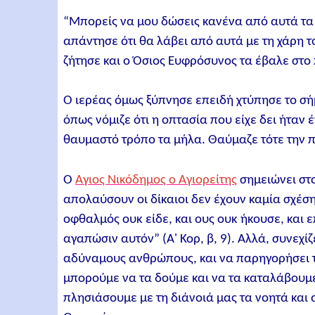
“Μπορείς να μου δώσεις κανένα από αυτά τα 
απάντησε ότι θα λάβει από αυτά με τη χάρη τ
ζήτησε και ο Όσιος Ευφρόσυνος τα έβαλε στο
Ο ιερέας όμως ξύπνησε επειδή χτύπησε το σή
όπως νόμιζε ότι η οπτασία που είχε δει ήταν έ
θαυμαστό τρόπο τα μήλα. Θαύμαζε τότε την π
Ο
Άγιος Νικόδημος ο Αγιορείτης
σημειώνει στ
απολαύσουν οι δίκαιοι δεν έχουν καμία σχέσ
οφθαλμός ουκ είδε, και ους ουκ ήκουσε, και 
αγαπώσιν αυτόν” (Α' Κορ, β, 9). Αλλά, συνεχί
αδύναμους ανθρώπους, και να παρηγορήσει 
μπορούμε να τα δούμε και να τα καταλάβουμε
πλησιάσουμε με τη διάνοιά μας τα νοητά και