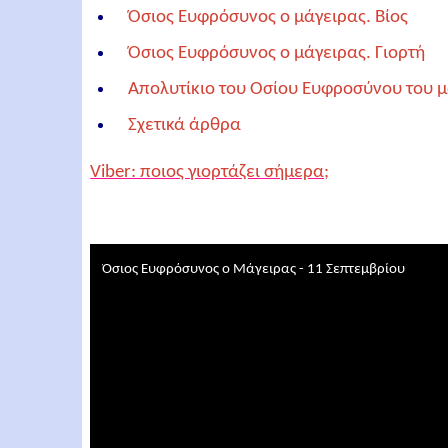
Όσιος Ευφρόσυνος ο μάγειρας. Βίος
Όσιος Ευφρόσυνος ο μάγειρας. Γιορτή
Απολυτίκιο του Οσίου Ευφροσύνου του 
Σχετικά άρθρα
Viber: ποιος γιορτάζει σήμερα;
Όσιος Ευφρόσυνος ο Μάγειρας - 11 Σεπτεμβρίου