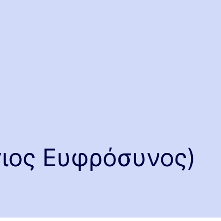
γιος Ευφρόσυνος)