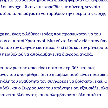
ειρειό του μοναστηριού και επειδή φερόταν ως αγροίκο
λοι μοναχοί. Άντεχε τις κοροϊδίες με σύνεση, γενναία
ωστόσο τα πειράγματα να ταράξουν την ηρεμία της ψυχής
χε και ένας φιλόθεος ιερέας που προσευχόταν να του
ν οι πιστοί Χριστιανοί. Μια νύχτα λοιπόν είδε στον ύπν
ά που τον άφηναν εκστατικό. Εκεί είδε και τον μάγειρα τ
υ περιβολιού να απολαμβάνει τα διάφορα αγαθά.
αι τον ρώτησε ποιο είναι αυτό το περιβόλι και πώς
ος του αποκρίθηκε ότι το περιβόλι αυτό είναι η κατοικί
μεγάλη του αγαθότητα τον συγχώρεσε να βρίσκεται εκεί. Ο
εριβόλι και ο Ευφρόσυνος του απάντησε ότι εξουσιάζει όλ
φραίνεται βλέποντας και απολαμβάνοντας όλα αυτά τα