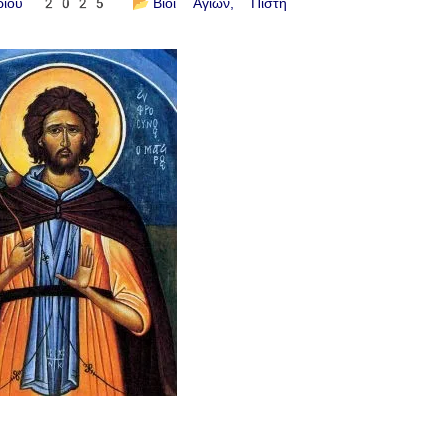
βρίου 2025
📂
Βίοι Αγίων
Πίστη