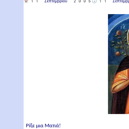
📅
11 Σεπτεμβρίου 2005
🕟
11 Σεπτεμ
Ρίξε μια Ματιά!