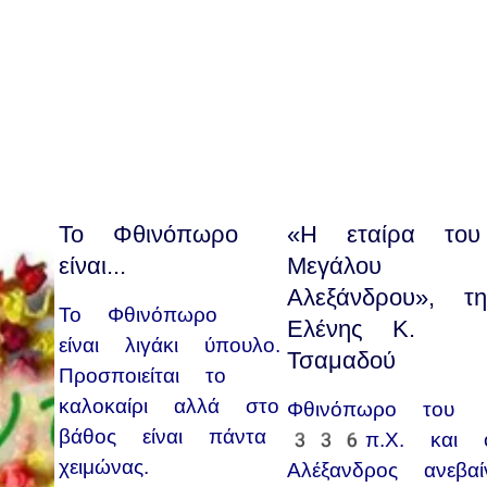
Το Φθινόπωρο
«Η εταίρα του
είναι...
Μεγάλου
Αλεξάνδρου», τη
Το Φθινόπωρο
Ελένης Κ.
είναι λιγάκι ύπουλο.
Τσαμαδού
Προσποιείται το
καλοκαίρι αλλά στο
Φθινόπωρο του
βάθος είναι πάντα
336π.Χ. και 
χειμώνας.
Αλέξανδρος ανεβαίν