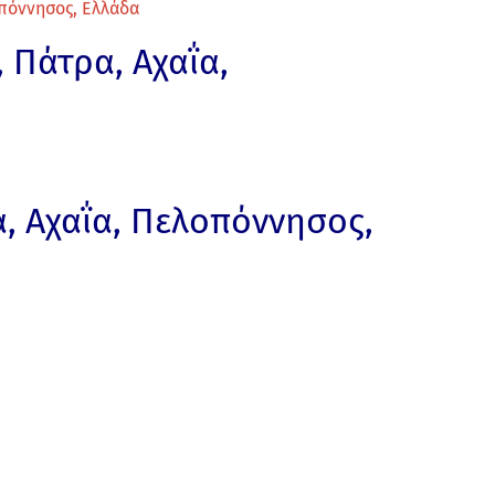
οπόννησος, Ελλάδα
 Πάτρα, Αχαΐα,
α, Αχαΐα, Πελοπόννησος,