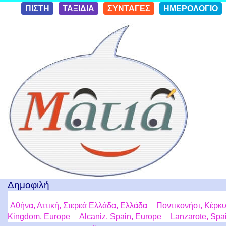
Skip to
ΠΙΣΤΗ
ΤΑΞΙΔΙΑ
ΣΥΝΤΑΓΕΣ
ΗΜΕΡΟΛΟΓΙΟ
conten
t
Ταξίδια με μια Ματιά!
Δημοφιλή
Αθήνα, Αττική, Στερεά Ελλάδα, Ελλάδα
Ποντικονήσι, Κέρκυ
Kingdom, Europe
Alcaniz, Spain, Europe
Lanzarote, Spa