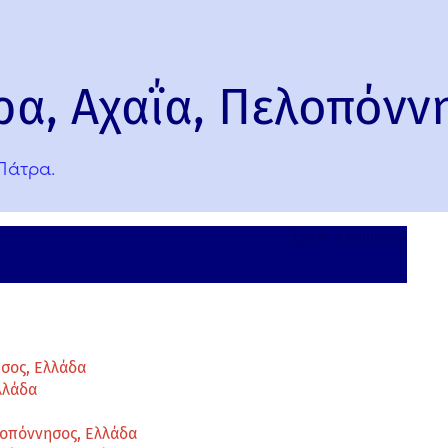
ρα, Αχαΐα, Πελοπόνν
Πάτρα.
on
Leave a comment
Άγιος
Ανδρέα
Πάτρα,
Αχαΐα,
Πελοπ
Ελλάδ
ησος, Ελλάδα
λλάδα
λοπόννησος, Ελλάδα