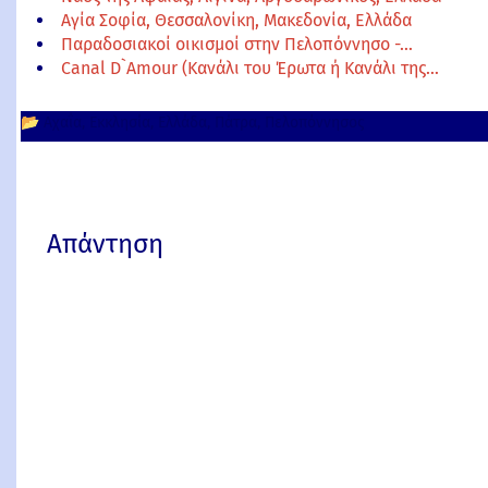
Αγία Σοφία, Θεσσαλονίκη, Μακεδονία, Ελλάδα
Παραδοσιακοί οικισμοί στην Πελοπόννησο -…
Canal D`Amour (Κανάλι του Έρωτα ή Κανάλι της…
📂
Αχαΐα
Εκκλησία
Ελλάδα
Πάτρα
Πελοπόννησος
Απάντηση