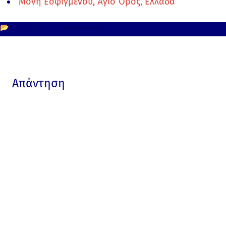
Μονή Εσφιγμένου, Άγιο Όρος, Ελλάδα
📂
Αχαΐα
Ελλάδα
Πελοπόννησος
Απάντηση