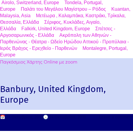
Airolo, Switzerland, Europe
Tondela, Portugal,
Europe
Παλάτι του Μεγάλου Μαγίστρου – Ρόδος
Kuantan,
Malaysia, Asia
Μετέωρα , Καλαμπάκα, Καστράκι, Τρίκαλα,
Θεσσαλία, Ελλάδα
Σέριφος, Κυκλάδες, Αιγαίο,
Ελλάδα
Falkirk, United Kingdom, Europe
Σπέτσες -
Αργοσαρωνικός - Ελλάδα
Ακρόπολη των Αθηνών -
Παρθενώνας - Θέατρα - Ωδείο Ηρώδου Αττικού - Προπύλαια -
Ιερός Βράχος - Ερεχθείο - Παρθενών
Montalegre, Portugal,
Europe
Παγκόσμιος Χάρτης Online με zoom
Banbury, United Kingdom,
Europe
📅
24 Οκτωβρίου, 2010
🕟
24 Οκτωβρίου, 2010
Leave a comment