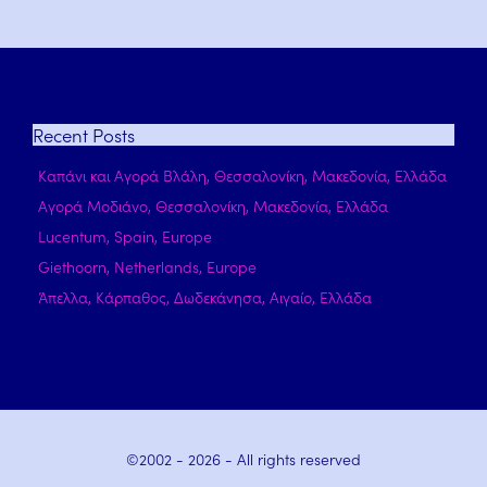
Recent
Posts
Καπάνι και Αγορά Βλάλη, Θεσσαλονίκη, Μακεδονία, Ελλάδα
Αγορά Μοδιάνο, Θεσσαλονίκη, Μακεδονία, Ελλάδα
Lucentum, Spain, Europe
Giethoorn, Netherlands, Europe
Άπελλα, Κάρπαθος, Δωδεκάνησα, Αιγαίο, Ελλάδα
©2002 -
2026
- All rights reserved