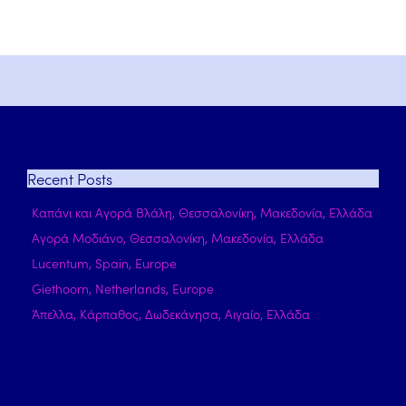
Recent
Posts
Καπάνι και Αγορά Βλάλη, Θεσσαλονίκη, Μακεδονία, Ελλάδα
Αγορά Μοδιάνο, Θεσσαλονίκη, Μακεδονία, Ελλάδα
Lucentum, Spain, Europe
Giethoorn, Netherlands, Europe
Άπελλα, Κάρπαθος, Δωδεκάνησα, Αιγαίο, Ελλάδα