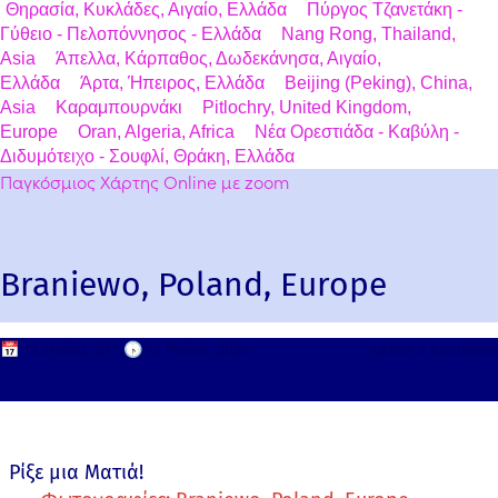
Θηρασία, Κυκλάδες, Αιγαίο, Ελλάδα
Πύργος Τζανετάκη -
Γύθειο - Πελοπόννησος - Ελλάδα
Nang Rong, Thailand,
Asia
Άπελλα, Κάρπαθος, Δωδεκάνησα, Αιγαίο,
Ελλάδα
Άρτα, Ήπειρος, Ελλάδα
Beijing (Peking), China,
Asia
Καραμπουρνάκι
Pitlochry, United Kingdom,
Europe
Oran, Algeria, Africa
Νέα Ορεστιάδα - Καβύλη -
Διδυμότειχο - Σουφλί, Θράκη, Ελλάδα
Παγκόσμιος Χάρτης Online με zoom
Braniewo, Poland, Europe
📅
12 Μαΐου, 2011
🕟
12 Μαΐου, 2026
Leave a comment
Ρίξε μια Ματιά!