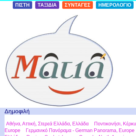
Skip to
ΠΙΣΤΗ
ΤΑΞΙΔΙΑ
ΣΥΝΤΑΓΕΣ
ΗΜΕΡΟΛΟΓΙΟ
conten
t
Ταξίδια με μια Ματιά!
Δημοφιλή
Αθήνα, Αττική, Στερεά Ελλάδα, Ελλάδα
Ποντικονήσι, Κέρκυ
Europe
Γερμανικό Πανόραμα - German Panorama, Europe