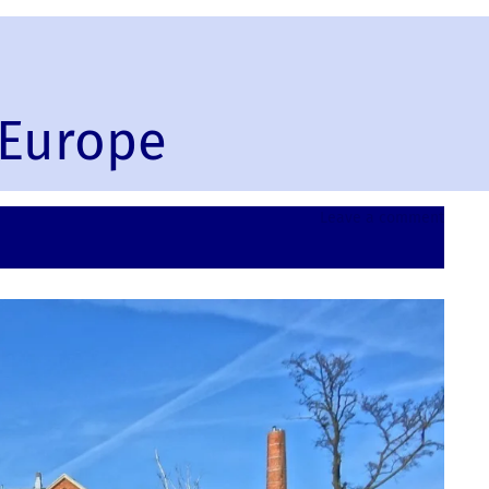
 Europe
on
Leave a comment
Bydgos
Poland
Europ