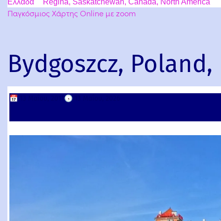
Ελλάδα
Regina, Saskatchewan, Canada, North America
Παγκόσμιος Χάρτης Online με zoom
Bydgoszcz, Poland,
📅
13 Μαΐου, 2011
🕟
13 Μαΐου, 2026