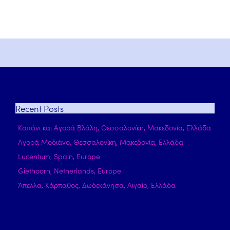
Recent
Posts
Καπάνι και Αγορά Βλάλη, Θεσσαλονίκη, Μακεδονία, Ελλάδα
Αγορά Μοδιάνο, Θεσσαλονίκη, Μακεδονία, Ελλάδα
Lucentum, Spain, Europe
Giethoorn, Netherlands, Europe
Άπελλα, Κάρπαθος, Δωδεκάνησα, Αιγαίο, Ελλάδα