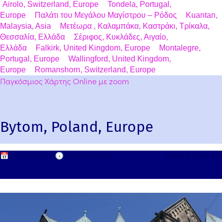
Airolo, Switzerland, Europe
Tondela, Portugal,
Europe
Παλάτι του Μεγάλου Μαγίστρου – Ρόδος
Kuantan,
Malaysia, Asia
Μετέωρα , Καλαμπάκα, Καστράκι, Τρίκαλα,
Θεσσαλία, Ελλάδα
Σέριφος, Κυκλάδες, Αιγαίο,
Ελλάδα
Falkirk, United Kingdom, Europe
Montalegre,
Portugal, Europe
Wallingford, United Kingdom,
Europe
Romanshorn, Switzerland, Europe
Παγκόσμιος Χάρτης Online με zoom
Bytom, Poland, Europe
📅
12 Μαΐου, 2011
🕟
12 Μαΐου, 2026
Leave a comment