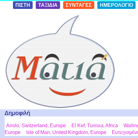
Skip to
ΠΙΣΤΗ
ΤΑΞΙΔΙΑ
ΣΥΝΤΑΓΕΣ
ΗΜΕΡΟΛΟΓΙΟ
conten
t
Ταξίδια με μια Ματιά!
Δημοφιλή
Airolo, Switzerland, Europe
El Kef, Tunisia, Africa
Wallin
Europe
Isle of Man, United Kingdom, Europe
Ευτυχισμένο