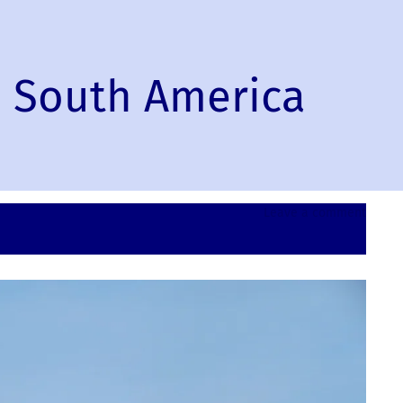
, South America
on
Leave a comment
Caraca
Venezu
South
Ameri