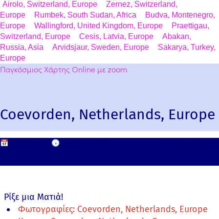
Airolo, Switzerland, Europe
Zernez, Switzerland,
Europe
Rumbek, South Sudan, Africa
Budva, Montenegro,
Europe
Wallingford, United Kingdom, Europe
Praettigau,
Switzerland, Europe
Cesis, Latvia, Europe
Abakan,
Russia, Asia
Arvidsjaur, Sweden, Europe
Sakarya, Turkey,
Europe
Παγκόσμιος Χάρτης Online με zoom
Coevorden, Netherlands, Europe
📅
2 Μαΐου, 2011
🕟
2 Μαΐου, 2026
Leave a comment
Ρίξε μια Ματιά!
Φωτογραφίες: Coevorden, Netherlands, Europe