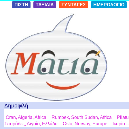
Skip to
ΠΙΣΤΗ
ΤΑΞΙΔΙΑ
ΣΥΝΤΑΓΕΣ
ΗΜΕΡΟΛΟΓΙΟ
conten
t
Ταξίδια με μια Ματιά!
Δημοφιλή
Oran, Algeria, Africa
Rumbek, South Sudan, Africa
Pilat
Σποράδες, Αιγαίο, Ελλάδα
Oslo, Norway, Europe
Ικαρία -