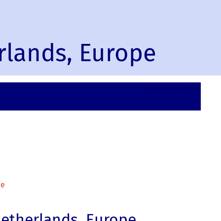
rlands, Europe
on
Leave a comment
Heere
Nether
Europ
pe
etherlands, Europe