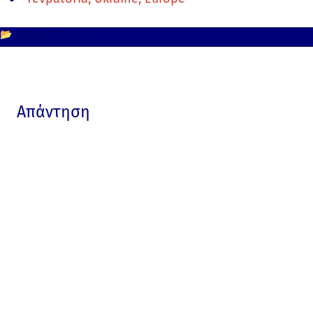
📂
Europe
Ukraine
Απάντηση