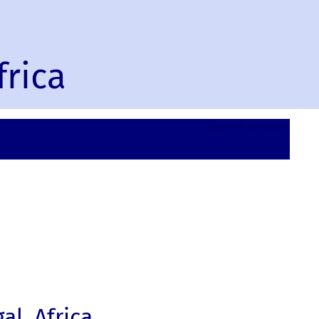
frica
on
Leave a comment
Kaolac
Senega
Africa
l, Africa