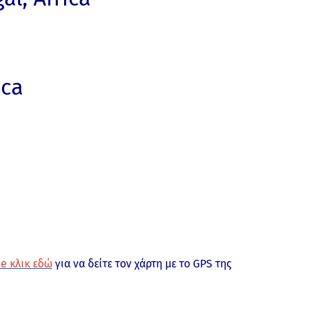
ica
e κλικ εδώ
για να δείτε τον χάρτη με το GPS της