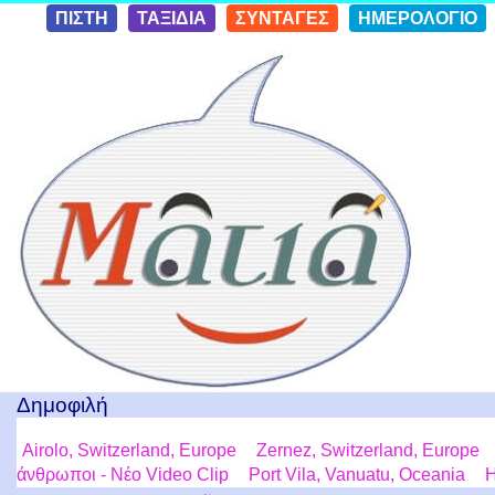
Skip to
ΠΙΣΤΗ
ΤΑΞΙΔΙΑ
ΣΥΝΤΑΓΕΣ
ΗΜΕΡΟΛΟΓΙΟ
conten
t
Ταξίδια με μια Ματιά!
Δημοφιλή
Airolo, Switzerland, Europe
Zernez, Switzerland, Europe
άνθρωποι - Νέο Video Clip
Port Vila, Vanuatu, Oceania
Η