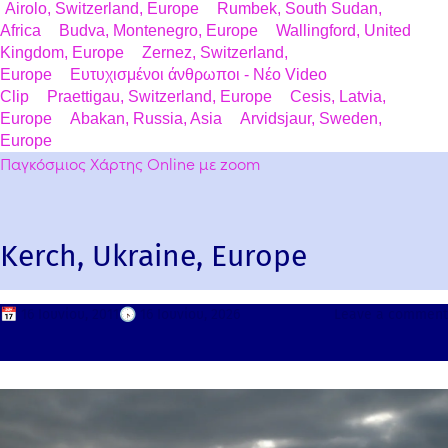
Airolo, Switzerland, Europe
Rumbek, South Sudan,
Africa
Budva, Montenegro, Europe
Wallingford, United
Kingdom, Europe
Zernez, Switzerland,
Europe
Ευτυχισμένοι άνθρωποι - Νέο Video
Clip
Praettigau, Switzerland, Europe
Cesis, Latvia,
Europe
Abakan, Russia, Asia
Arvidsjaur, Sweden,
Europe
Παγκόσμιος Χάρτης Online με zoom
Kerch, Ukraine, Europe
📅
16 Ιουνίου, 2011
🕟
16 Ιουνίου, 2026
Leave a comment