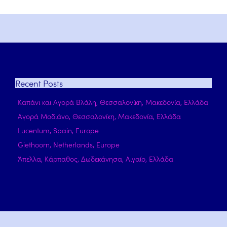
Recent
Posts
Καπάνι και Αγορά Βλάλη, Θεσσαλονίκη, Μακεδονία, Ελλάδα
Αγορά Μοδιάνο, Θεσσαλονίκη, Μακεδονία, Ελλάδα
Lucentum, Spain, Europe
Giethoorn, Netherlands, Europe
Άπελλα, Κάρπαθος, Δωδεκάνησα, Αιγαίο, Ελλάδα