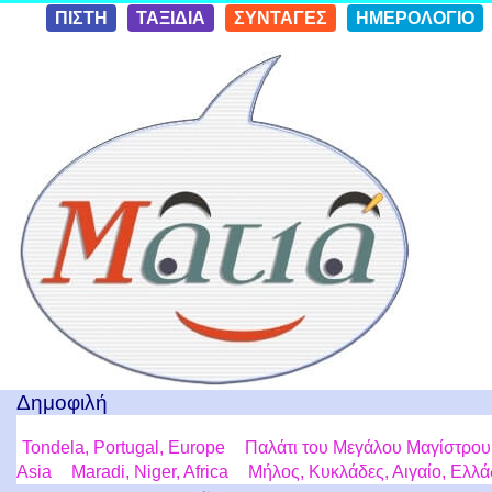
Skip to
ΠΙΣΤΗ
ΤΑΞΙΔΙΑ
ΣΥΝΤΑΓΕΣ
ΗΜΕΡΟΛΟΓΙΟ
conten
t
Ταξίδια με μια Ματιά!
Δημοφιλή
Tondela, Portugal, Europe
Παλάτι του Μεγάλου Μαγίστρου
Asia
Maradi, Niger, Africa
Μήλος, Κυκλάδες, Αιγαίο, Ελλ