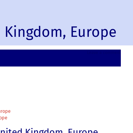
d Kingdom, Europe
on
Leave a comment
Kingsb
United
Kingd
Europ
urope
rope
United Kingdom, Europe