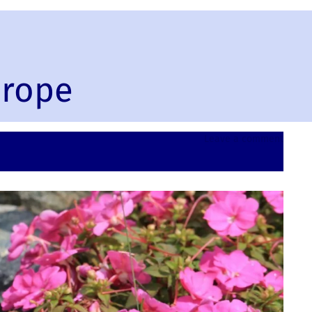
urope
on
Leave a comment
Klodzk
Poland
Europ