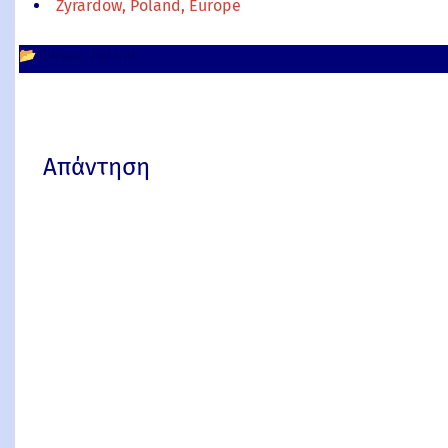
Zyrardow, Poland, Europe
📂
Europe
Poland
Απάντηση