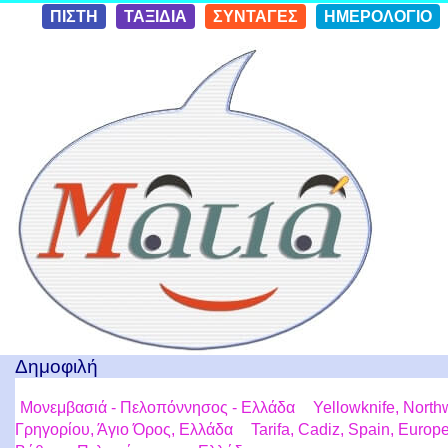
Skip to
ΠΙΣΤΗ
ΤΑΞΙΔΙΑ
ΣΥΝΤΑΓΕΣ
ΗΜΕΡΟΛΟΓΙΟ
conten
t
Ταξίδια με μια Ματιά!
Δημοφιλή
Μονεμβασιά - Πελοπόννησος - Ελλάδα
Yellowknife, North
Γρηγορίου, Άγιο Όρος, Ελλάδα
Tarifa, Cadiz, Spain, Europ