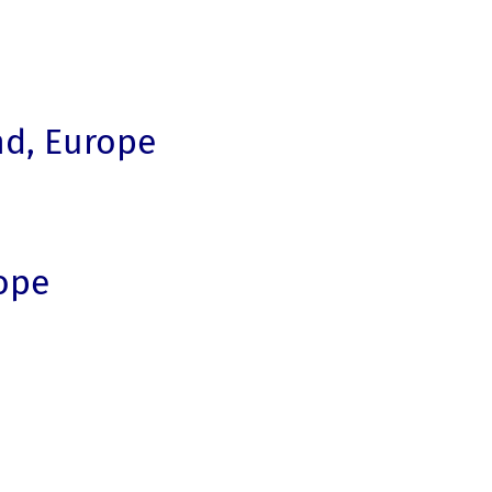
nd, Europe
ope