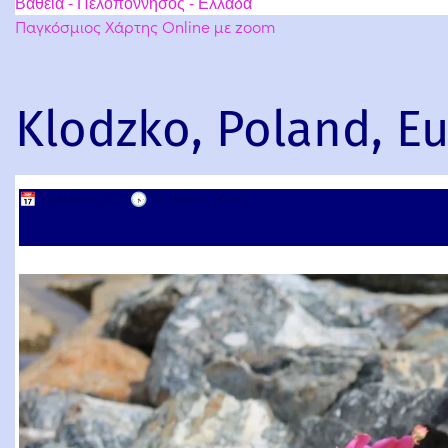
Βάθεια - Πελοπόννησος - Ελλάδα
Παγκόσμιος Χάρτης Online με zoom
Klodzko, Poland, E
📅
16 Μαΐου, 2011
🕟
16 Μαΐου, 2026