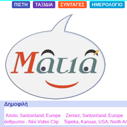
Skip to
ΠΙΣΤΗ
ΤΑΞΙΔΙΑ
ΣΥΝΤΑΓΕΣ
ΗΜΕΡΟΛΟΓΙΟ
conten
t
Ταξίδια με μια Ματιά!
Δημοφιλή
Airolo, Switzerland, Europe
Zernez, Switzerland, Europe
άνθρωποι - Νέο Video Clip
Topeka, Kansas, USA, North A