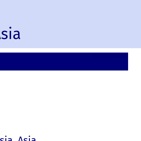
sia
on
Leave a comment
Labua
Malays
Asia
ia, Asia