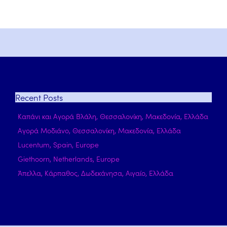
Recent
Posts
Καπάνι και Αγορά Βλάλη, Θεσσαλονίκη, Μακεδονία, Ελλάδα
Αγορά Μοδιάνο, Θεσσαλονίκη, Μακεδονία, Ελλάδα
Lucentum, Spain, Europe
Giethoorn, Netherlands, Europe
Άπελλα, Κάρπαθος, Δωδεκάνησα, Αιγαίο, Ελλάδα