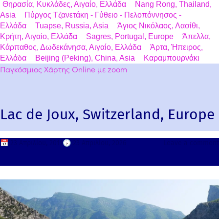
Θηρασία, Κυκλάδες, Αιγαίο, Ελλάδα
Nang Rong, Thailand,
Asia
Πύργος Τζανετάκη - Γύθειο - Πελοπόννησος -
Ελλάδα
Tuapse, Russia, Asia
Άγιος Νικόλαος, Λασίθι,
Κρήτη, Αιγαίο, Ελλάδα
Sagres, Portugal, Europe
Άπελλα,
Κάρπαθος, Δωδεκάνησα, Αιγαίο, Ελλάδα
Άρτα, Ήπειρος,
Ελλάδα
Beijing (Peking), China, Asia
Καραμπουρνάκι
Παγκόσμιος Χάρτης Online με zoom
Lac de Joux, Switzerland, Europe
📅
23 Απριλίου, 2011
🕟
23 Απριλίου, 2026
Leave a comment