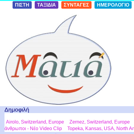
Skip to
ΠΙΣΤΗ
ΤΑΞΙΔΙΑ
ΣΥΝΤΑΓΕΣ
ΗΜΕΡΟΛΟΓΙΟ
conten
t
Ταξίδια με μια Ματιά!
Δημοφιλή
Airolo, Switzerland, Europe
Zernez, Switzerland, Europe
άνθρωποι - Νέο Video Clip
Topeka, Kansas, USA, North A