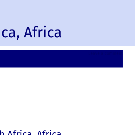
ca, Africa
on
Leave a comment
Lanser
South
Africa,
Africa
 Africa, Africa