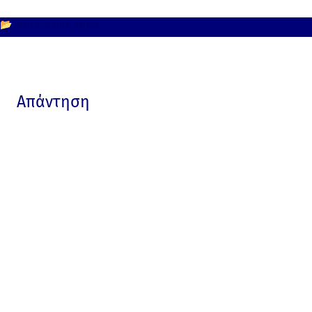
📂
Africa
South Africa
Απάντηση