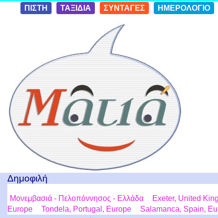
Skip to
ΠΙΣΤΗ
ΤΑΞΙΔΙΑ
ΣΥΝΤΑΓΕΣ
ΗΜΕΡΟΛΟΓΙΟ
conten
t
Ταξίδια με μια Ματιά!
Δημοφιλή
Μονεμβασιά - Πελοπόννησος - Ελλάδα
Exeter, United Ki
Europe
Tondela, Portugal, Europe
Salamanca, Spain, Eu