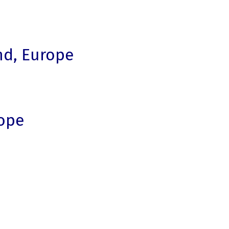
nd, Europe
rope