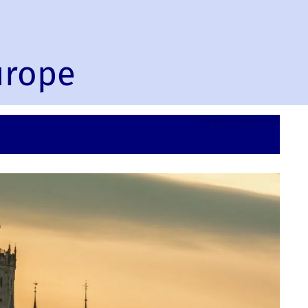
urope
on
Leave a comment
Malbor
Poland
Europ