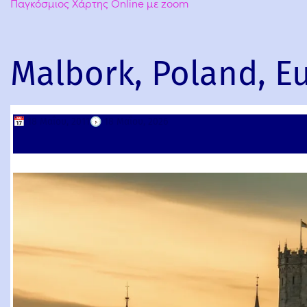
Παγκόσμιος Χάρτης Online με zoom
Malbork, Poland, E
📅
18 Μαΐου, 2011
🕟
18 Μαΐου, 2026