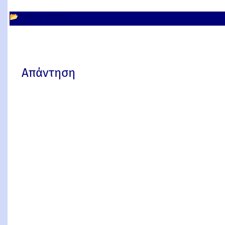
📂
Europe
Poland
Απάντηση