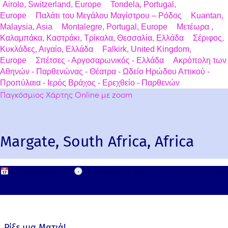
Airolo, Switzerland, Europe
Tondela, Portugal,
Europe
Παλάτι του Μεγάλου Μαγίστρου – Ρόδος
Kuantan,
Malaysia, Asia
Montalegre, Portugal, Europe
Μετέωρα ,
Καλαμπάκα, Καστράκι, Τρίκαλα, Θεσσαλία, Ελλάδα
Σέριφος,
Κυκλάδες, Αιγαίο, Ελλάδα
Falkirk, United Kingdom,
Europe
Σπέτσες - Αργοσαρωνικός - Ελλάδα
Ακρόπολη των
Αθηνών - Παρθενώνας - Θέατρα - Ωδείο Ηρώδου Αττικού -
Προπύλαια - Ιερός Βράχος - Ερεχθείο - Παρθενών
Παγκόσμιος Χάρτης Online με zoom
Margate, South Africa, Africa
📅
16 Δεκεμβρίου, 2011
🕟
16 Δεκεμβρίου, 2011
Leave a comment
Ρίξε μια Ματιά!