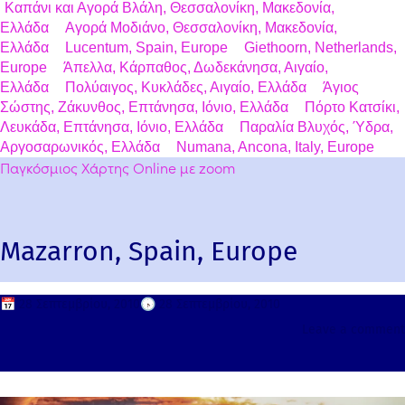
Καπάνι και Αγορά Βλάλη, Θεσσαλονίκη, Μακεδονία,
Ελλάδα
Αγορά Μοδιάνο, Θεσσαλονίκη, Μακεδονία,
Ελλάδα
Lucentum, Spain, Europe
Giethoorn, Netherlands,
Europe
Άπελλα, Κάρπαθος, Δωδεκάνησα, Αιγαίο,
Ελλάδα
Πολύαιγος, Κυκλάδες, Αιγαίο, Ελλάδα
Άγιος
Σώστης, Ζάκυνθος, Επτάνησα, Ιόνιο, Ελλάδα
Πόρτο Κατσίκι,
Λευκάδα, Επτάνησα, Ιόνιο, Ελλάδα
Παραλία Βλυχός, Ύδρα,
Αργοσαρωνικός, Ελλάδα
Numana, Ancona, Italy, Europe
Παγκόσμιος Χάρτης Online με zoom
Mazarron, Spain, Europe
📅
28 Σεπτεμβρίου, 2010
🕟
28 Σεπτεμβρίου, 2010
Leave a comment