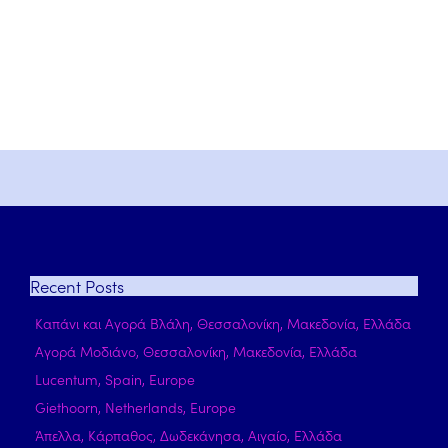
Recent
Posts
Καπάνι και Αγορά Βλάλη, Θεσσαλονίκη, Μακεδονία, Ελλάδα
Αγορά Μοδιάνο, Θεσσαλονίκη, Μακεδονία, Ελλάδα
Lucentum, Spain, Europe
Giethoorn, Netherlands, Europe
Άπελλα, Κάρπαθος, Δωδεκάνησα, Αιγαίο, Ελλάδα