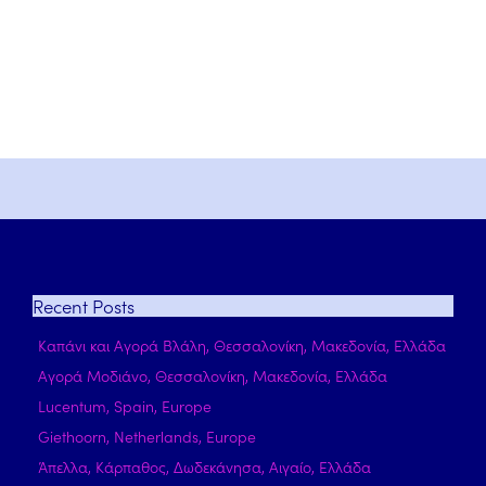
Recent
Posts
Καπάνι και Αγορά Βλάλη, Θεσσαλονίκη, Μακεδονία, Ελλάδα
Αγορά Μοδιάνο, Θεσσαλονίκη, Μακεδονία, Ελλάδα
Lucentum, Spain, Europe
Giethoorn, Netherlands, Europe
Άπελλα, Κάρπαθος, Δωδεκάνησα, Αιγαίο, Ελλάδα