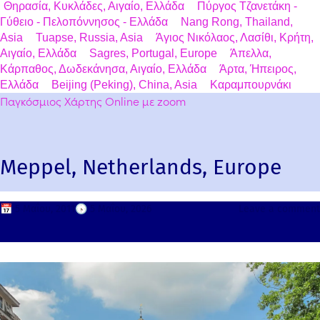
Θηρασία, Κυκλάδες, Αιγαίο, Ελλάδα
Πύργος Τζανετάκη -
Γύθειο - Πελοπόννησος - Ελλάδα
Nang Rong, Thailand,
Asia
Tuapse, Russia, Asia
Άγιος Νικόλαος, Λασίθι, Κρήτη,
Αιγαίο, Ελλάδα
Sagres, Portugal, Europe
Άπελλα,
Κάρπαθος, Δωδεκάνησα, Αιγαίο, Ελλάδα
Άρτα, Ήπειρος,
Ελλάδα
Beijing (Peking), China, Asia
Καραμπουρνάκι
Παγκόσμιος Χάρτης Online με zoom
Meppel, Netherlands, Europe
📅
5 Μαΐου, 2011
🕟
5 Μαΐου, 2026
Leave a comment