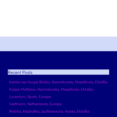
Recent
Posts
Καπάνι και Αγορά Βλάλη, Θεσσαλονίκη, Μακεδονία, Ελλάδα
Αγορά Μοδιάνο, Θεσσαλονίκη, Μακεδονία, Ελλάδα
Lucentum, Spain, Europe
Giethoorn, Netherlands, Europe
Άπελλα, Κάρπαθος, Δωδεκάνησα, Αιγαίο, Ελλάδα