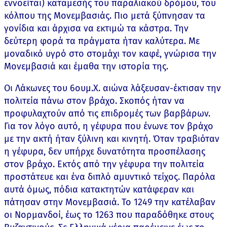
εννοείται) καταμεσής του παραλιακού δρόμου, του
κόλπου της Μονεμβασιάς. Πιο μετά ξύπνησαν τα
γονίδια και άρχισα να εκτιμώ τα κάστρα. Την
δεύτερη φορά τα πράγματα ήταν καλύτερα. Με
μοναδικό υγρό στο στομάχι τον καφέ, γνώρισα την
Μονεμβασιά και έμαθα την ιστορία της.
Οι Λάκωνες του 6ουμ.Χ. αιώνα λάξευσαν-έκτισαν την
πολιτεία πάνω στον βράχο. Σκοπός ήταν να
προφυλαχτούν από τις επιδρομές των βαρβάρων.
Για τον λόγο αυτό, η γέφυρα που ένωνε τον βράχο
με την ακτή ήταν ξύλινη και κινητή. Όταν τραβιόταν
η γέφυρα, δεν υπήρχε δυνατότητα προσπέλασης
στον βράχο. Εκτός από την γέφυρα την πολιτεία
προστάτευε και ένα διπλό αμυντικό τείχος. Παρόλα
αυτά όμως, πόδια κατακτητών κατάφεραν και
πάτησαν στην Μονεμβασιά. Το 1249 την κατέλαβαν
οι Νορμανδοί, έως το 1263 που παραδόθηκε στους