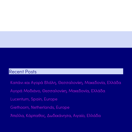
Recent
Posts
Καπάνι και Αγορά Βλάλη, Θεσσαλονίκη, Μακεδονία, Ελλάδα
Αγορά Μοδιάνο, Θεσσαλονίκη, Μακεδονία, Ελλάδα
Lucentum, Spain, Europe
Giethoorn, Netherlands, Europe
Άπελλα, Κάρπαθος, Δωδεκάνησα, Αιγαίο, Ελλάδα