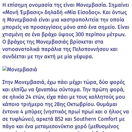
Η επίσημη ονομασία της είναι Μονεμβασία. Σημαίνει
«Μονή Έμβασις» δηλαδή «Μία Είσοδος». Και όντως
η Μονεμβασιά είναι μια καστροπολιτεία την οποία
μπορείς να προσεγγίσεις μόνο από ένα σημείο. Είναι
χτισμένη σε ένα βράχο ύψους 300 περίπου μέτρων.
Ο βράχος της Μονεμβασιάς βρίσκεται στα
νοτιοανατολικά παράλια της Πελοποννήσου και
συνδέεται με την ακτή με μία γέφυρα.
Στην Μονεμβασιά, έχω πάει μέχρι τώρα, δύο φορές
και ελπίζω να ξαναπάω σύντομα. Την πρώτη φορά,
σε ηλικία 24 ετών, είχα πάει με τους κολλητούς μου
κάποιο τριήμερο της 28ης Οκτωβρίου. Θυμάμαι
έντονα 4 μπύρες (νηστικός πρωί πρωί και ο ήλιος να
σε τυφλώνει), αρκετά Β52 και Southern Comfort με
πάγο και ένα μεταμεσονύκτιο χορό (μεθυσμένος