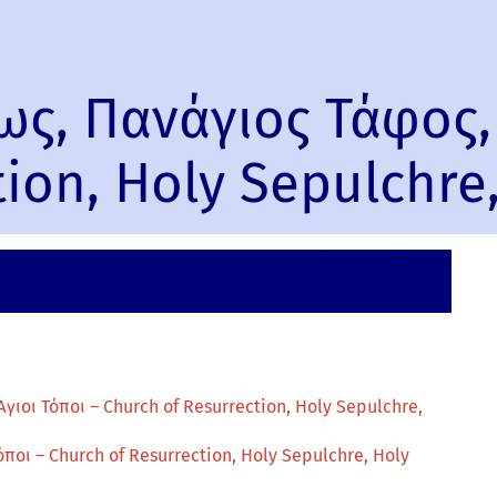
ς, Πανάγιος Τάφος, 
tion, Holy Sepulchre
on
Leave a comment
Ναός
της
Αναστ
Πανάγ
Τάφος,
Άγιοι
ιοι Τόποι – Church of Resurrection, Holy Sepulchre,
Τόποι
-
ποι – Church of Resurrection, Holy Sepulchre, Holy
Churc
of