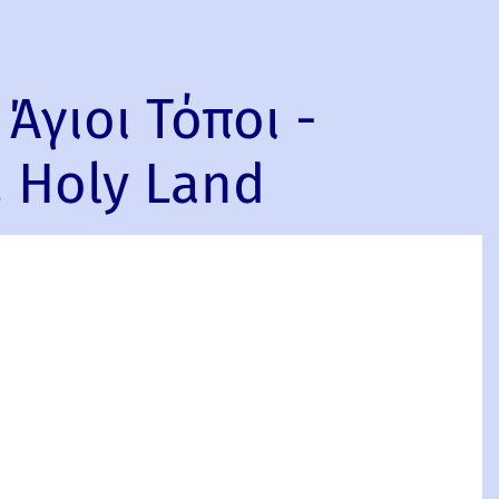
Άγιοι Τόποι -
, Holy Land
άσεως,
ιος
h