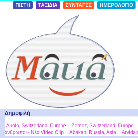
Skip to
ΠΙΣΤΗ
ΤΑΞΙΔΙΑ
ΣΥΝΤΑΓΕΣ
ΗΜΕΡΟΛΟΓΙΟ
conten
t
Ταξίδια με μια Ματιά!
Δημοφιλή
Airolo, Switzerland, Europe
Zernez, Switzerland, Europe
άνθρωποι - Νέο Video Clip
Abakan, Russia, Asia
Arvids