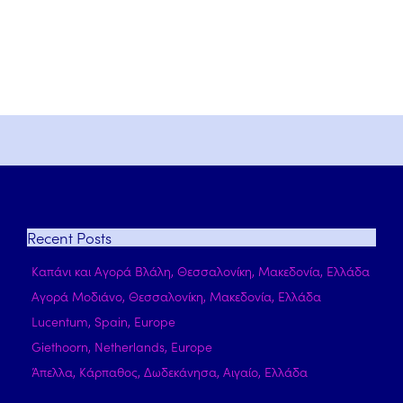
Recent
Posts
Καπάνι και Αγορά Βλάλη, Θεσσαλονίκη, Μακεδονία, Ελλάδα
Αγορά Μοδιάνο, Θεσσαλονίκη, Μακεδονία, Ελλάδα
Lucentum, Spain, Europe
Giethoorn, Netherlands, Europe
Άπελλα, Κάρπαθος, Δωδεκάνησα, Αιγαίο, Ελλάδα