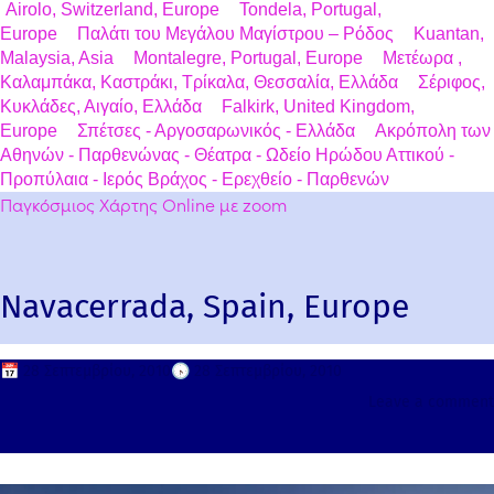
Airolo, Switzerland, Europe
Tondela, Portugal,
Europe
Παλάτι του Μεγάλου Μαγίστρου – Ρόδος
Kuantan,
Malaysia, Asia
Montalegre, Portugal, Europe
Μετέωρα ,
Καλαμπάκα, Καστράκι, Τρίκαλα, Θεσσαλία, Ελλάδα
Σέριφος,
Κυκλάδες, Αιγαίο, Ελλάδα
Falkirk, United Kingdom,
Europe
Σπέτσες - Αργοσαρωνικός - Ελλάδα
Ακρόπολη των
Αθηνών - Παρθενώνας - Θέατρα - Ωδείο Ηρώδου Αττικού -
Προπύλαια - Ιερός Βράχος - Ερεχθείο - Παρθενών
Παγκόσμιος Χάρτης Online με zoom
Navacerrada, Spain, Europe
📅
28 Σεπτεμβρίου, 2010
🕟
28 Σεπτεμβρίου, 2010
Leave a comment