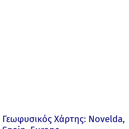
Γεωφυσικός Χάρτης: Novelda,