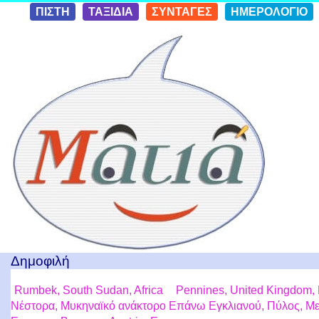
Skip to
ΠΙΣΤΗ
ΤΑΞΙΔΙΑ
ΣΥΝΤΑΓΕΣ
ΗΜΕΡΟΛΟΓΙΟ
conten
t
Ταξίδια με μια Ματιά!
Δημοφιλή
Rumbek, South Sudan, Africa
Pennines, United Kingdom,
Νέστορα, Μυκηναϊκό ανάκτορο Επάνω Εγκλιανού, Πύλος, Μ