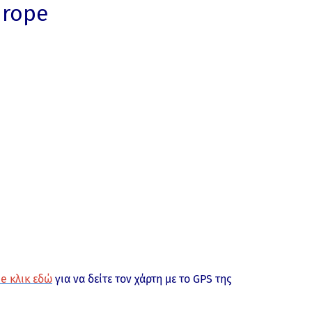
urope
e κλικ εδώ
για να δείτε τον χάρτη με το GPS της