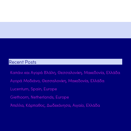
Recent
Posts
Καπάνι και Αγορά Βλάλη, Θεσσαλονίκη, Μακεδονία, Ελλάδα
Αγορά Μοδιάνο, Θεσσαλονίκη, Μακεδονία, Ελλάδα
Lucentum, Spain, Europe
Giethoorn, Netherlands, Europe
Άπελλα, Κάρπαθος, Δωδεκάνησα, Αιγαίο, Ελλάδα