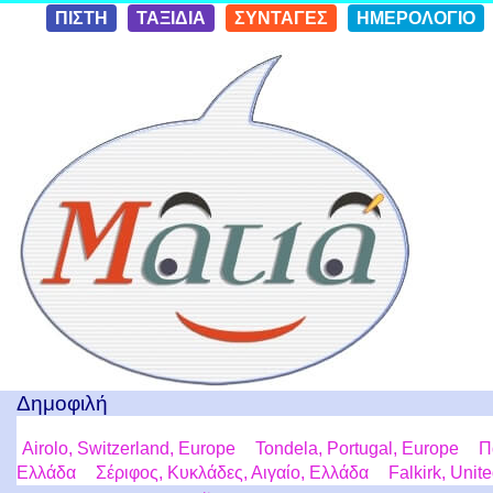
Skip to
ΠΙΣΤΗ
ΤΑΞΙΔΙΑ
ΣΥΝΤΑΓΕΣ
ΗΜΕΡΟΛΟΓΙΟ
conten
t
Ταξίδια με μια Ματιά!
Δημοφιλή
Airolo, Switzerland, Europe
Tondela, Portugal, Europe
Π
Ελλάδα
Σέριφος, Κυκλάδες, Αιγαίο, Ελλάδα
Falkirk, Uni