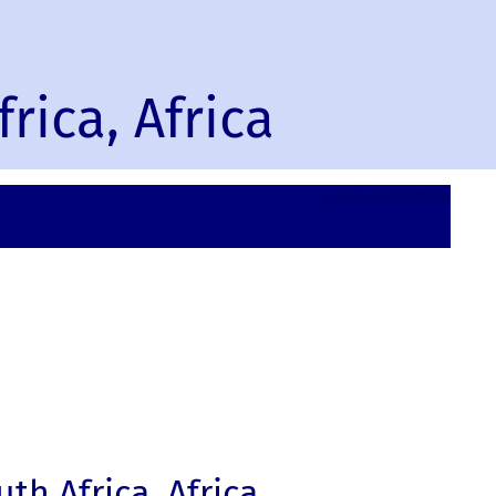
rica, Africa
on
Leave a comment
Robert
South
Africa,
Africa
h Africa, Africa