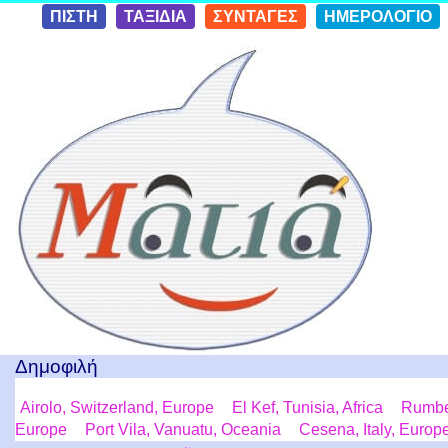
Skip to
ΠΙΣΤΗ
ΤΑΞΙΔΙΑ
ΣΥΝΤΑΓΕΣ
ΗΜΕΡΟΛΟΓΙΟ
conten
t
Ταξίδια με μια Ματιά!
Δημοφιλή
Airolo, Switzerland, Europe
El Kef, Tunisia, Africa
Rumbek
Europe
Port Vila, Vanuatu, Oceania
Cesena, Italy, Europ