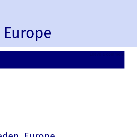
, Europe
on
Leave a comment
Skelle
Swede
Europ
eden, Europe