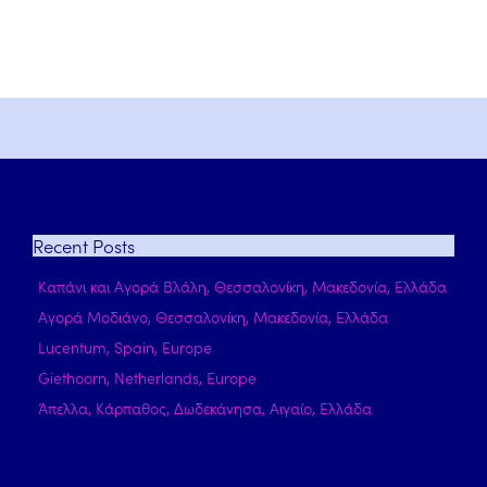
Recent
Posts
Καπάνι και Αγορά Βλάλη, Θεσσαλονίκη, Μακεδονία, Ελλάδα
Αγορά Μοδιάνο, Θεσσαλονίκη, Μακεδονία, Ελλάδα
Lucentum, Spain, Europe
Giethoorn, Netherlands, Europe
Άπελλα, Κάρπαθος, Δωδεκάνησα, Αιγαίο, Ελλάδα