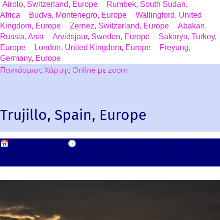
Airolo, Switzerland, Europe
Rumbek, South Sudan,
Africa
Budva, Montenegro, Europe
Wallingford, United
Kingdom, Europe
Zernez, Switzerland, Europe
Abakan,
Russia, Asia
Arvidsjaur, Sweden, Europe
Sakarya, Turkey,
Europe
London, United Kingdom, Europe
Freyung,
Germany, Europe
Παγκόσμιος Χάρτης Online με zoom
Trujillo, Spain, Europe
📅
2 Οκτωβρίου, 2010
🕟
2 Οκτωβρίου, 2010
Leave a comment