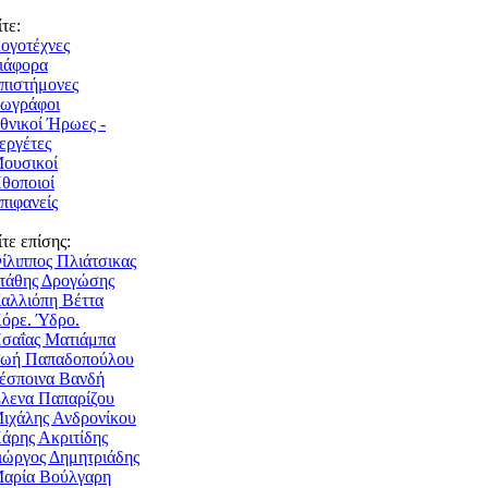
τε:
ογοτέχνες
ιάφορ
πιστήμονες
ωγράφοι
θνικοί Ήρωες -
εργέτες
ουσικοί
θοποιοί
πιφανείς
ίτε επίσης:
ίλιππος Πλιάτσικας
τάθης Δρογώσης
αλλιόπη Βέττ
όρε. Ύδρο.
σαΐας Ματιάμπ
ωή Παπαδοπούλου
έσποινα Βανδή
λενα Παπαρίζου
ιχάλης Ανδρονίκου
άρης Ακριτίδης
ιώργος Δημητριάδης
αρία Βούλγαρη