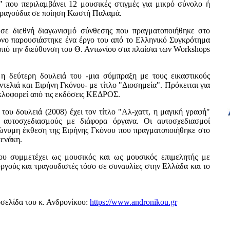
 που περιλαμβάνει 12 μουσικές στιγμές για μικρό σύνολο ή
τραγούδια σε ποίηση Κωστή Παλαμά.
σε διεθνή διαγωνισμό σύνθεσης που πραγματοποιήθηκε στο
όνο παρουσιάστηκε ένα έργο του από το Ελληνικό Συγκρότημ
πό την διεύθυνση του Θ. Αντωνίου στα πλαίσια των Workshops
η δεύτερη δουλειά του -μια σύμπραξη με τους εικαστικούς
τελιά και Ειρήνη Γκόνου- με τίτλο "Διοσημεία". Πρόκειται γι
κλοφορεί από τις εκδόσεις ΚΕΔΡΟΣ.
του δουλειά (2008) έχει τον τίτλο "Αλ-χαττ, η μαγική γραφή"
2 αυτοσχεδιασμούς με διάφορα όργανα. Οι αυτοσχεδιασμοί
ώνυμη έκθεση της Ειρήνης Γκόνου που πραγματοποιήθηκε στο
ενάκη.
υ συμμετέχει ως μουσικός και ως μουσικός επιμελητής με
ργούς και τραγουδιστές τόσο σε συναυλίες στην Ελλάδα και το
οσελίδα του κ. Ανδρονίκου:
https://www.andronikou.gr