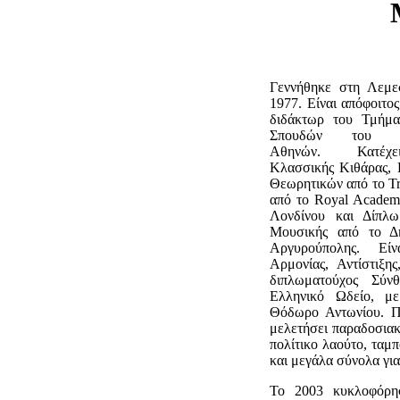
Γεννήθηκε στη Λεμ
1977. Είναι απόφοιτο
διδάκτωρ του Τμήμ
Σπουδών του Πα
Αθηνών. Κατέχ
Κλασσικής Κιθάρας, 
Θεωρητικών από το Tri
πό το Royal Academy
Λονδίνου και Δίπλω
Μουσικής από το Δ
Αργυρούπολης. Είν
Αρμονίας, Αντίστιξη
διπλωματούχος Σύν
Ελληνικό Ωδείο, μ
Θόδωρο Αντωνίου. Π
μελετήσει παραδοσια
πολίτικο λαούτο, ταμπ
και μεγάλα σύνολα για
Το 2003 κυκλοφόρη