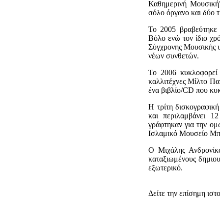
Καθημερινή Μουσική"
σόλο όργανο και δύο 
Το 2005 βραβεύτηκε 
όλο ενώ τον ίδιο χρ
Σύγχρονης Μουσικής υ
νέων συνθετών.
Το 2006 κυκλοφορεί 
καλλιτέχνες Μίλτο Παν
ένα βιβλίο/CD που κυ
H τρίτη δισκογραφική 
και περιλαμβάνει 1
ράφτηκαν για την ομ
Ισλαμικό Μουσείο Μπ
Ο Μιχάλης Ανδρονίκο
καταξιωμένους δημιου
εξωτερικό.
Δείτε την επίσημη ιστ