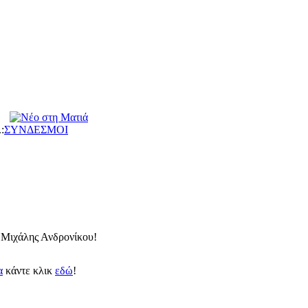
:
ΣΥΝΔΕΣΜΟΙ
..Μιχάλης Ανδρονίκου!
π
κάντε κλικ
εδώ
!