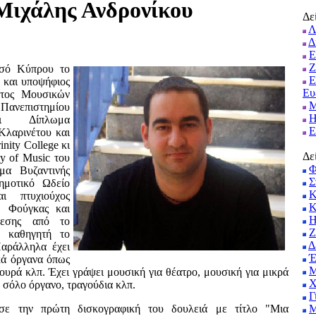
Μιχάλης Ανδρονίκου
Δεί
Λ
Δ
Ε
Ζ
εσό Κύπρου το
Ε
ς και υποψήφιος
Ευ
ατος Μουσικών
Μ
νεπιστημίου
Η
ει Δίπλωμ
Ε
Κλαρινέτου και
nity College κι
Δε
 of Music του
Φ
μα Βυζαντινής
Σ
ημοτικό Ωδείο
Κ
αι πτυχιούχος
Κ
ς, Φούγκας και
Η
θεσης από το
Ζ
ε καθηγητή το
Δ
αράλληλα έχει
Έ
κά όργανα όπως
Μ
ουρά κλπ. Έχει γράψει μουσική για θέατρο, μουσική για μικρά
Χ
 σόλο όργανο, τραγούδια κλπ.
Γ
σε την πρώτη δισκογραφική του δουλειά με τίτλο "Μι
Μ