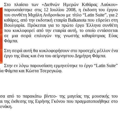
Στο πλαίσιο των «Διεθνών Ημερών Κιθάρας Λαύκου»
παρουσιάστηκε στις 12 Ιουλίου 2008, η έκδοση του έργου
του συνθέτη Μιχάλη Ανδρονίκου με τίτλο “Latin Suite”, για 2
κιθάρες, από την εκδοτική εταιρία Balkanota που εδρεύει στη
ουλγαρία. Πρόκειται για το πρώτο έργο Έλληνα συνθέτη
που κυκλοφορεί από την εταιρία αυτή, το οποίο εντάσσεται
σε μια σειρά επιλογών της γνωστής κιθαρίστριας Εύας
Φάμπα.
Στη σειρά αυτή θα κυκλοφορήσουν στο προσεχές μέλλον έν
έργο της ίδιας και ένα του αείμνηστου Δημήτρη Φάμπα.
Στην εν λόγω παρουσίαση ερμηνεύτηκε το έργο “Latin Suite”
Εύα Φάμπα και Κώστα Τσερεγκώφ.
σα από το παρακάτω βίντεο- της μαγείας της μουσικής του
ι της έκθεσης της Ειρήνης Γκόνου που πραγματοποιήθηκε στο
ενάκη.