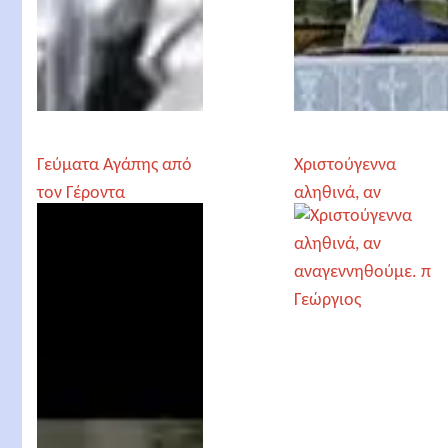
Γεύματα Αγάπης από
Χριστούγεννα
τον Γέροντα
αληθινά, αν
Παρθένιο και το
αναγεννηθούμε. π
“Άνθρωπε Αγάπα”
Γεώργιος
την παραμονή των
Χριστουγέννων