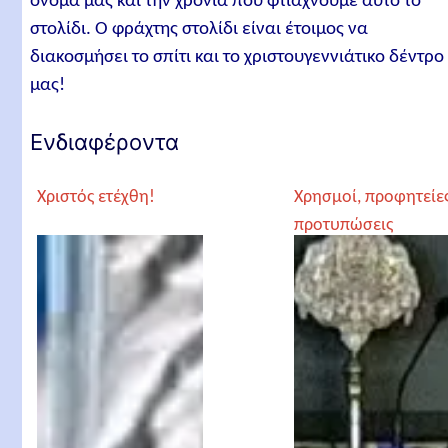
όνομά μας και την χρονιά που φτιάχνουμε αυτό το
στολίδι. Ο φράχτης στολίδι είναι έτοιμος να
διακοσμήσει το σπίτι και το χριστουγεννιάτικο δέντρο
μας!
Ενδιαφέροντα
Χριστός ετέχθη!
Χρησμοί, προφητείες
προτυπώσεις
παγκόσμιες για την
έλευση του Χριστού
π Ευάγγελος
Παπανικολάου