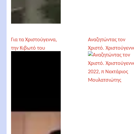
Για τα Χριστούγεννα,
Αναζητώντας τον
την Κιβωτό του
Χριστό. Χριστούγενν
Κόσμου και τον Ιώβ,
2022, π Νεκτάριος
π. Ευάγγελος
Μουλατσιώτης
Παπανικολάου