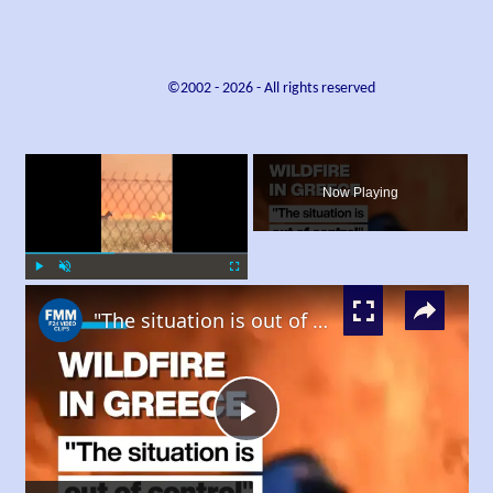
©2002 -
2026
- All rights reserved
×
Now Playing
×
Play
Unmute
Fullscreen
"The situation is out of control": Greek firefighters battle wildfire for fourth day
Play