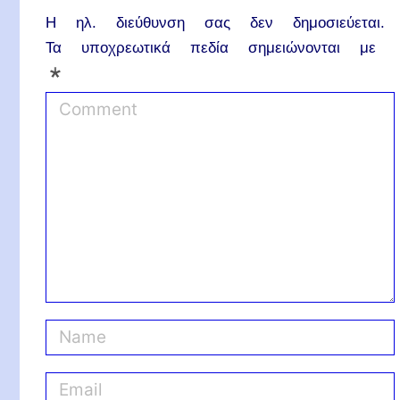
Η ηλ. διεύθυνση σας δεν δημοσιεύεται.
Τα υποχρεωτικά πεδία σημειώνονται με
*
C
o
m
m
e
n
t
N
a
m
E