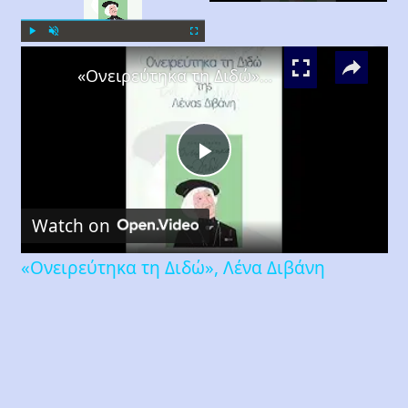
×
Play
Unmute
Fullscreen
«Ονειρεύτηκα τη Διδώ», Λένα Διβάνη
Play
Watch on
Video
«Ονειρεύτηκα τη Διδώ», Λένα Διβάνη