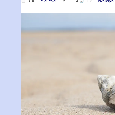
📅
30 Ιανουαρίου 2014
🕟
15 Ιανουαρ