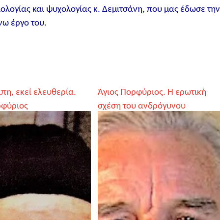
ολογίας και ψυχολογίας κ. Δεμιτσάνη, που μας έδωσε τη
ω έργο του.
πη, εκεί ελευθερία.
Άγιος Πορφύριος. Η ερωτική
ρφύριος
σχέση του ανδρόγυνου