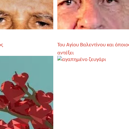
ος
Του Αγίου Βαλεντίνου και όποιο
αντέξει