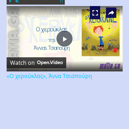
×
Play
Unmute
Fullscreen
«Ο χερούκλας», Άννα Τσιαπούρη
Play
Watch on
Video
«Ο χερούκλας», Άννα Τσιαπούρη