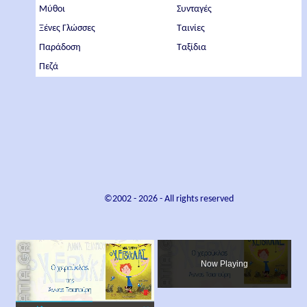
Μύθοι
Συνταγές
Ξένες Γλώσσες
Ταινίες
Παράδοση
Ταξίδια
Πεζά
©2002 -
2026
- All rights reserved
×
Now Playing