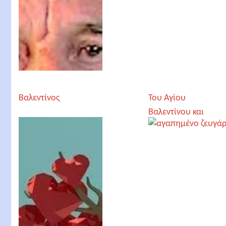
Βαλεντίνος
Του Αγίου
Βαλεντίνου και
όποιος αντέξει