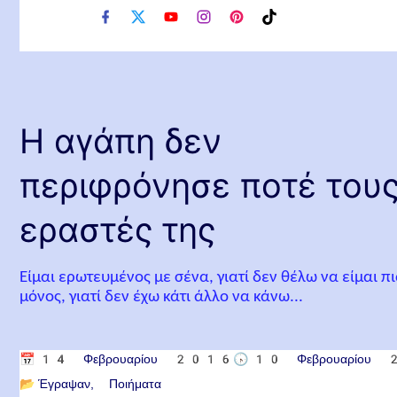
f
x
y
i
p
t
a
o
n
i
i
c
u
s
n
k
e
t
t
t
t
b
u
a
e
o
o
b
g
r
k
o
e
r
e
Η αγάπη δεν
k
a
s
m
t
περιφρόνησε ποτέ του
εραστές της
Είμαι ερωτευμένος με σένα, γιατί δεν θέλω να είμαι π
μόνος, γιατί δεν έχω κάτι άλλο να κάνω...
📅
14 Φεβρουαρίου 2016
🕟
10 Φεβρουαρίου
📂
Έγραψαν
Ποιήματα