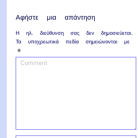
Αφήστε μια απάντηση
Η ηλ. διεύθυνση σας δεν δημοσιεύεται.
Τα υποχρεωτικά πεδία σημειώνονται με
*
C
o
m
m
e
n
t