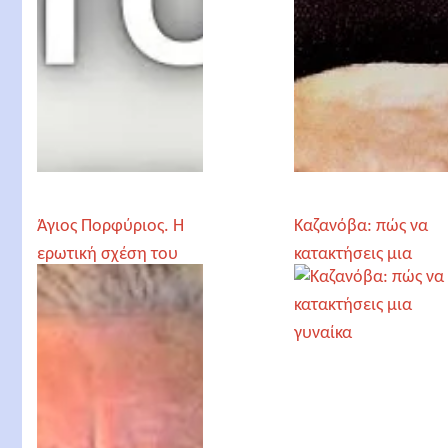
Άγιος Πορφύριος. Η
Καζανόβα: πώς να
ερωτική σχέση του
κατακτήσεις μια
ανδρόγυνου
γυναίκα