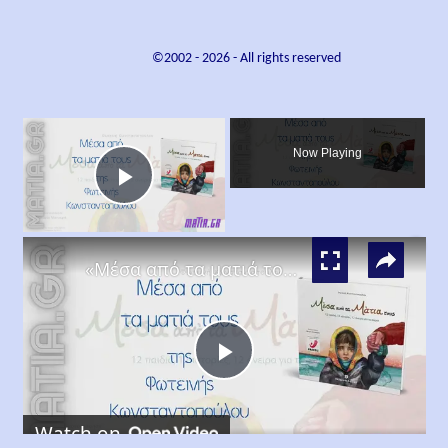
©2002 -
2026
- All rights reserved
×
Now Playing
Play
×
Video
«Μέσα από τα ματιά τους», Φωτεινή Κωνσταντοπούλου
Play
Watch on
Video