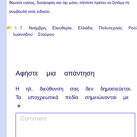
θέματα υγείας, διατροφής και όχι μόνο, πάντοτε πρέπει να ζητάμε τη
συμβουλή ενός ειδικού.
📂
17 Νοέμβρη
Ελευθερία
Ελλάδα
Πολυτεχνείο
Ρού
Ιωαννίδου Σταύρου
Αφήστε μια απάντηση
Η ηλ. διεύθυνση σας δεν δημοσιεύεται.
Τα υποχρεωτικά πεδία σημειώνονται με
*
C
o
m