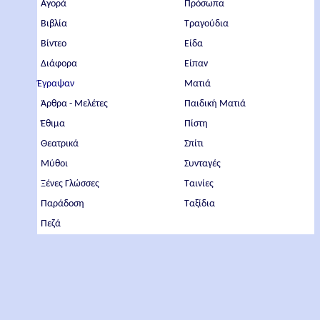
Αγορά
Πρόσωπα
Βιβλία
Τραγούδια
Βίντεο
Είδα
Διάφορα
Είπαν
Έγραψαν
Ματιά
Άρθρα - Μελέτες
Παιδική Ματιά
Έθιμα
Πίστη
Θεατρικά
Σπίτι
Μύθοι
Συνταγές
Ξένες Γλώσσες
Ταινίες
Παράδοση
Ταξίδια
Πεζά