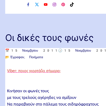
f
x
y
i
p
t
a
o
n
i
i
c
u
s
n
k
e
t
t
t
t
b
u
a
e
o
o
b
g
r
k
o
e
r
e
Οι δικές τους φωνές
k
a
s
m
t
📅
15 Νοεμβρίου 2011
🕟
15 Νοεμβρίου 20
📂
Έγραψαν
Ποιήματα
Viber: ποιος γιορτάζει σήμερα;
Κινήσαν οι φωνές τους
με τους τρελούς αγέρηδες να σμίξουν
Να παραβγούν στο πάλεμα τους σιδηρόφραχτους