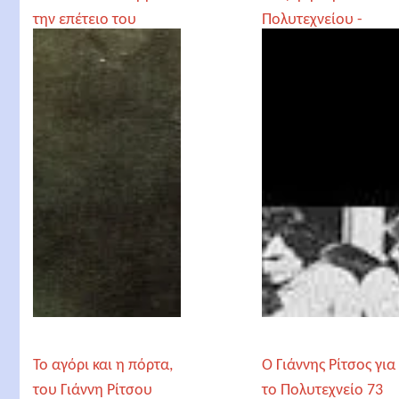
την επέτειο του
Πολυτεχνείου -
Πολυτεχνείου μας
Ημεροδρόμος
θυμίζει την Αντιγόνη
Το αγόρι και η πόρτα,
Ο Γιάννης Ρίτσος για
του Γιάννη Ρίτσου
το Πολυτεχνείο 73