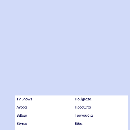
TV Shows
Ποιήματα
Αγορά
Πρόσωπα
Βιβλία
Τραγούδια
Βίντεο
Είδα