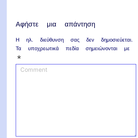
Αφήστε μια απάντηση
Η ηλ. διεύθυνση σας δεν δημοσιεύεται.
Τα υποχρεωτικά πεδία σημειώνονται με
*
C
o
m
m
e
n
t