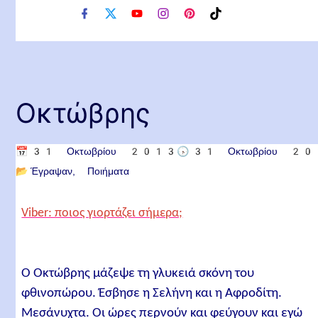
f
x
y
i
p
t
a
o
n
i
i
c
u
s
n
k
e
t
t
t
t
b
u
a
e
o
o
b
g
r
k
o
e
r
e
Οκτώβρης
k
a
s
m
t
📅
31 Οκτωβρίου 2013
🕟
31 Οκτωβρίου 2
📂
Έγραψαν
Ποιήματα
Viber: ποιος γιορτάζει σήμερα;
Ο Οκτώβρης μάζεψε τη γλυκειά σκόνη του
φθινοπώρου. Έσβησε η Σελήνη και η Αφροδίτη.
Μεσάνυχτα. Οι ώρες περνούν και φεύγουν και εγώ