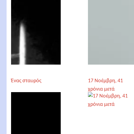
Ένας σταυρός
17 Νοέμβρη, 41
χρόνια μετά