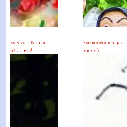
Survivor - Nomads
Ένα κουνούπι είμαι
αλά Creta!
και εγώ