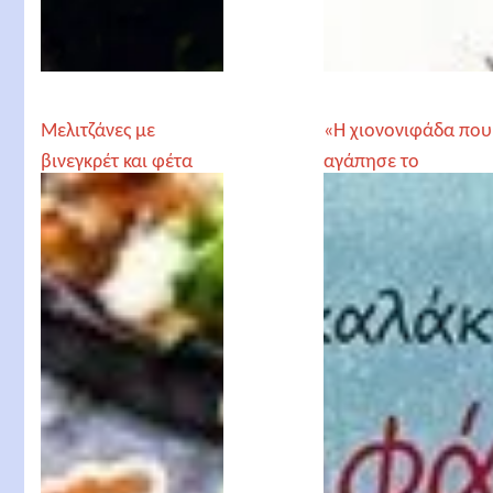
Μελιτζάνες με
«Η χιονονιφάδα που
βινεγκρέτ και φέτα
αγάπησε το
καλοκαίρι», Χρήστος
Δασκαλάκης