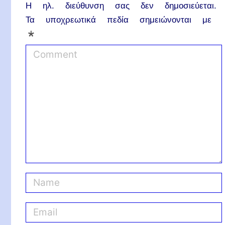
Η ηλ. διεύθυνση σας δεν δημοσιεύεται.
Τα υποχρεωτικά πεδία σημειώνονται με
*
C
o
m
m
e
n
t
N
a
m
E
e
m