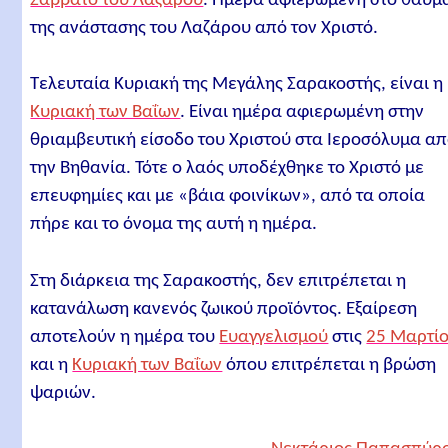
Σάββατο του Λαζάρου
. Ημέρα αφιερωμένη στο θαύμ
της ανάστασης του Λαζάρου από τον Χριστό.
Τελευταία Κυριακή της Μεγάλης Σαρακοστής, είναι η
Κυριακή των Βαΐων
. Είναι ημέρα αφιερωμένη στην
θριαμβευτική είσοδο του Χριστού στα Ιεροσόλυμα α
την Βηθανία. Τότε ο λαός υποδέχθηκε το Χριστό με
επευφημίες και με «βάια φοινίκων», από τα οποία
πήρε και το όνομα της αυτή η ημέρα.
Στη διάρκεια της Σαρακοστής, δεν επιτρέπεται η
κατανάλωση κανενός ζωικού προϊόντος. Εξαίρεση
αποτελούν η ημέρα του
Ευαγγελισμού
στις
25 Μαρτί
και η
Κυριακή των Βαΐων
όπου επιτρέπεται η βρώση
ψαριών.