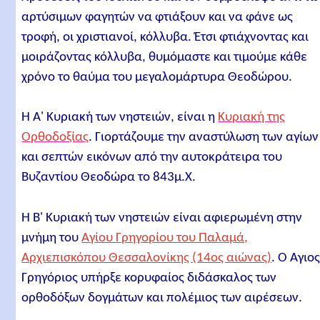
αρτύσιμων φαγητών να φτιάξουν και να φάνε ως
τροφή, οι χριστιανοί, κόλλυβα. Έτσι φτιάχνοντας και
μοιράζοντας κόλλυβα, θυμόμαστε και τιμούμε κάθε
χρόνο το θαύμα του μεγαλομάρτυρα Θεοδώρου.
Η Α' Κυριακή των νηστειών, είναι η
Κυριακή της
Ορθοδοξίας
. Γιορτάζουμε την αναστύλωση των αγίων
και σεπτών εικόνων από την αυτοκράτειρα του
Βυζαντίου Θεοδώρα το 843μ.Χ.
Η Β' Κυριακή των νηστειών είναι αφιερωμένη στην
μνήμη του
Αγίου Γρηγορίου του Παλαμά,
Αρχιεπισκόπου Θεσσαλονίκης (14ος αιώνας)
. Ο Άγιο
Γρηγόριος υπήρξε κορυφαίος διδάσκαλος των
ορθοδόξων δογμάτων και πολέμιος των αιρέσεων.