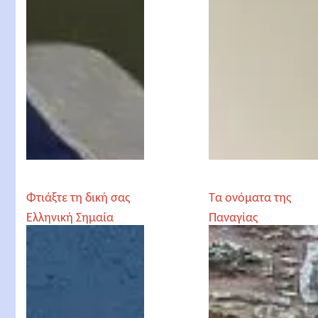
Φτιάξτε τη δική σας
Τα ονόματα της
Ελληνική Σημαία
Παναγίας
(Θεοτοκωνύμια), η
Παναγία στα νησιά
του Αιγαίου και στο
Ιόνιο