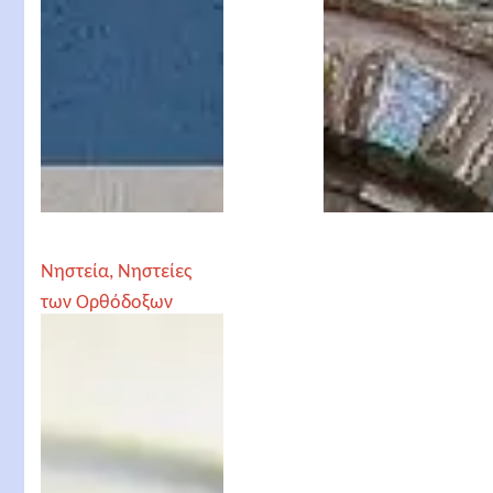
Νηστεία, Νηστείες
των Ορθόδοξων
Χριστιανών. Πότε
νηστεύουμε;