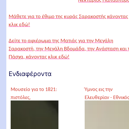
Νεκτάριος Παπασπύρ
Μάθετε για το έθιμο της κυράς Σαρακοστής κάνοντας
κλικ εδώ!
Δείτε το αφιέρωμα της Ματιάς για την Μεγάλη
Σαρακοστή, την Μεγάλη Βδομάδα, την Ανάσταση και 
Πάσχα, κάνοντας κλικ εδώ!
Ενδιαφέροντα
Μουσείο για το 1821:
Ύμνος εις την
πιστόλες,
Ελευθερίαν - Εθνικό
κουμπούρες,
Ύμνος
καριοφίλι, γιαταγάνι,
στολή