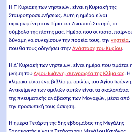
Η Γ' Κυριακή των νηστειών, είναι η Κυριακή της
Σταυροπροσκυνήσεως. Αυτή η ημέρα είναι
αφιερωμένη στον Τίμιο και Ζωοποιό Σταυρό, το
σύμβολο της πίστης μας. Ημέρα που οι πιστοί παίρνο
δύναμη να συνεχίσουν την πορεία τους, την
νηστεία
,
που θα τους οδηγήσει στην
Ανάσταση του Κυρίου
.
Η Δ' Κυριακή των νηστειών, είναι ημέρα που τιμάται 
μνήμη του
Αγίου Ιωάννη, συγγραφέα της Κλίμακας
. Η
κλίμακα είναι ένα βιβλίο με ομιλίες του Αγίου Ιωάννη
Αντικείμενο των ομιλιών αυτών είναι τα σκαλοπάτια
της πνευματικής ανάβασης των Μοναχών, μέσα από
την προσωπική τους άσκηση.
Η ημέρα Τετάρτη της 5ης εβδομάδας της Μεγάλης
Σαρακοστής είναι η Τετάρτη του Μεγάλου Κανόνος.