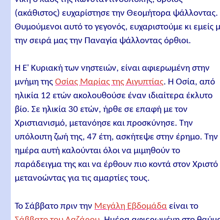
(ακάθιστος) ευχαρίστησε την Θεομήτορα ψάλλοντας.
Θυμούμενοι αυτό το γεγονός, ευχαριστούμε κι εμείς 
την σειρά μας την Παναγία ψάλλοντας όρθιοι.
Η Ε' Κυριακή των νηστειών, είναι αφιερωμένη στην
μνήμη της
Οσίας Μαρίας της Αιγυπτίας
. Η Οσία, από
ηλικία 12 ετών ακολουθούσε έναν ιδιαίτερα έκλυτο
βίο. Σε ηλικία 30 ετών, ήρθε σε επαφή με τον
Χριστιανισμό, μετανόησε και προσκύνησε. Την
υπόλοιπη ζωή της, 47 έτη, ασκήτεψε στην έρημο. Την
ημέρα αυτή καλούνται όλοι να μιμηθούν το
παράδειγμα της και να έρθουν πιο κοντά στον Χριστό
μετανοώντας για τις αμαρτίες τους.
Το Σάββατο πριν την
Μεγάλη Εβδομάδα
είναι το