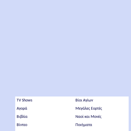
TV Shows
Βίοι Αγίων
Αγορά
Μεγάλες Εορτές
Βιβλία
Ναοί και Μονές
Βίντεο
Ποιήματα