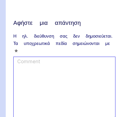
Αφήστε μια απάντηση
Η ηλ. διεύθυνση σας δεν δημοσιεύεται.
Τα υποχρεωτικά πεδία σημειώνονται με
*
C
o
m
m
e
n
t