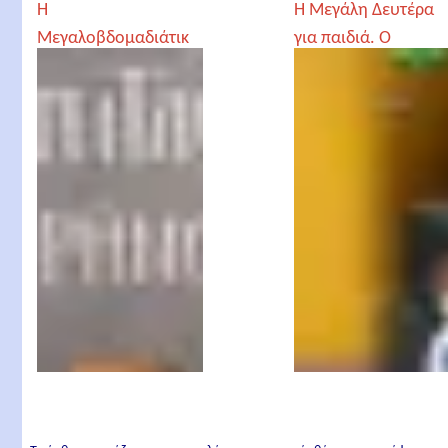
Η
Η Μεγάλη Δευτέρα
Μεγαλοβδομαδιάτικ
για παιδιά. Ο
η Υμνογραφία
πάγκαλος Ιωσήφ και
τα αδέρφια του.