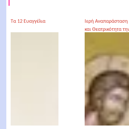
Τα 12 Ευαγγέλια
Ιερή Αναπαράσταση
και Θεατρικότητα τη
Μεγάλη Εβδομάδα