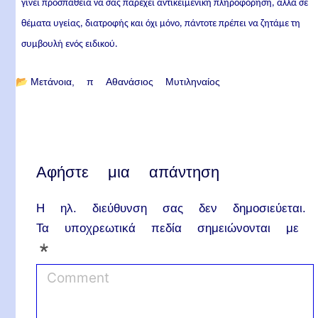
γίνει προσπάθεια να σας παρέχει αντικειμενική πληροφόρηση, αλλά σε
θέματα υγείας, διατροφής και όχι μόνο, πάντοτε πρέπει να ζητάμε τη
συμβουλή ενός ειδικού.
📂
Μετάνοια
π Αθανάσιος Μυτιληναίος
Αφήστε μια απάντηση
Η ηλ. διεύθυνση σας δεν δημοσιεύεται.
Τα υποχρεωτικά πεδία σημειώνονται με
*
C
o
m