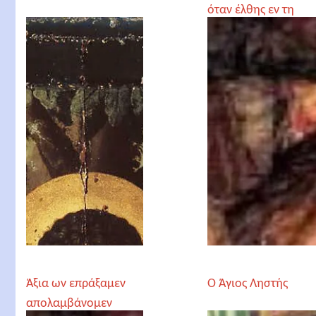
όταν έλθης εν τη
βασιλεία σου
Άξια ων επράξαμεν
Ο Άγιος Ληστής
απολαμβάνομεν