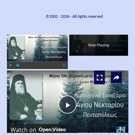
©2002 -
2026
- All rights reserved
×
Now Playing
×
Play
Unmute
Fullscreen
Λειτουργικό Συναξάριο Αγίου Νεκταρίου Πενταπόλεως Μέρος 13ο
Play
Watch on
Video