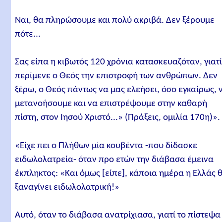
Ναι, θα πληρώσουμε και πολύ ακριβά. Δεν ξέρουμε
πότε...
Σας είπα η κιβωτός 120 χρόνια κατασκευαζόταν, γιατ
περίμενε ο Θεός την επιστροφή των ανθρώπων. Δεν
ξέρω, ο Θεός πάντως να μας ελεήσει, όσο εγκαίρως, 
μετανοήσουμε και να επιστρέψουμε στην καθαρή
πίστη, στον Ιησού Χριστό...» (Πράξεις, ομιλία 170η)».
«Είχε πει ο Πλήθων μία κουβέντα -που δίδασκε
ειδωλολατρεία- όταν προ ετών την διάβασα έμεινα
έκπληκτος: «Και όμως [είπε], κάποια ημέρα η Ελλάς 
ξαναγίνει ειδωλολατρική!»
Αυτό, όταν το διάβασα ανατρίχιασα, γιατί το πίστεψα