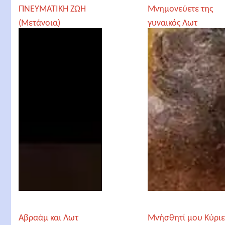
ΠΝΕΥΜΑΤΙΚΗ ΖΩΗ
Μνημονεύετε της
(Μετάνοια)
γυναικός Λωτ
Αβραάμ και Λωτ
Μνήσθητί μου Κύρι