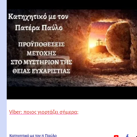
Viber: ποιος γιορτάζει σήμερα;
y
f
Κατηχητικό με τον π Παύλο