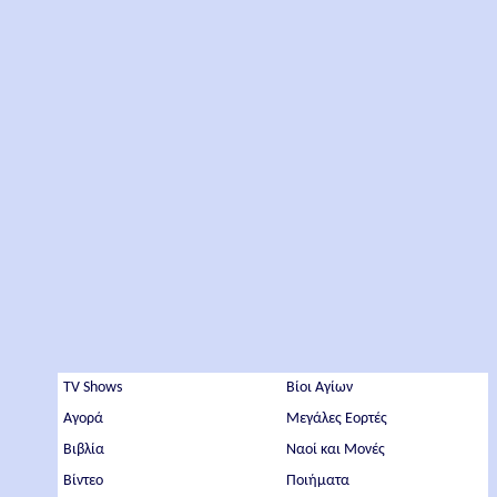
TV Shows
Βίοι Αγίων
Αγορά
Μεγάλες Εορτές
Βιβλία
Ναοί και Μονές
Βίντεο
Ποιήματα