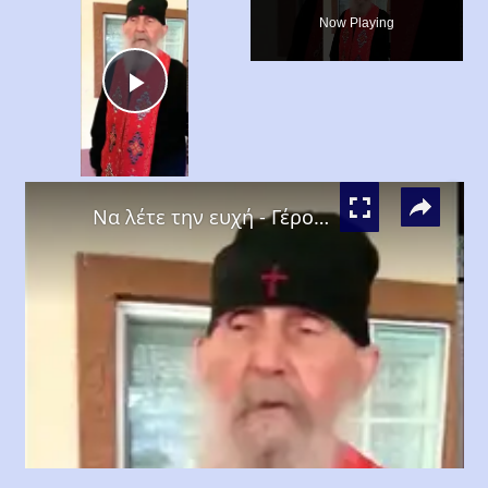
Now Playing
Play
Video
×
Να λέτε την ευχή - Γέροντας Εφραίμ Αριζόνας (Γέρων Εφραίμ Φιλοθεΐτης)